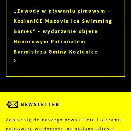
„Zawody w pływaniu zimowym –
KozienICE Mazovia Ice Swimming
Games” - wydarzenie objęte
Honorowym Patronatem
Burmistrza Gminy Kozienice
NEWSLETTER
Zapisz się do naszego newslettera i otrzymuj
najnowsze wiadomości na podany adres e-