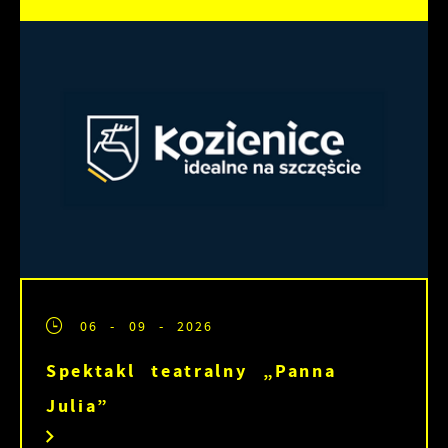
witryny internetowej. Treści promocyjne mogą
pojawić się na stronach podmiotów trzecich
lub firm będących naszymi partnerami oraz
innych dostawców usług. Firmy te działają w
charakterze pośredników prezentujących nasze
treści w postaci wiadomości, ofert,
komunikatów mediów społecznościowych.
06 - 09 - 2026
Spektakl teatralny „Panna
Julia”