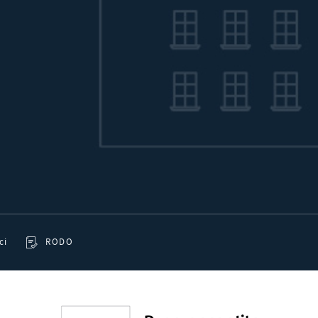
ostaci wiadomości, ofert, komunikatów mediów społecznościowych
ci
RODO