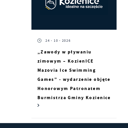
ny
24 - 10 - 2026
„Zawody w pływaniu
zimowym – KozienICE
Mazovia Ice Swimming
 z
Games” - wydarzenie objęte
Honorowym Patronatem
ie
Burmistrza Gminy Kozienice
ch