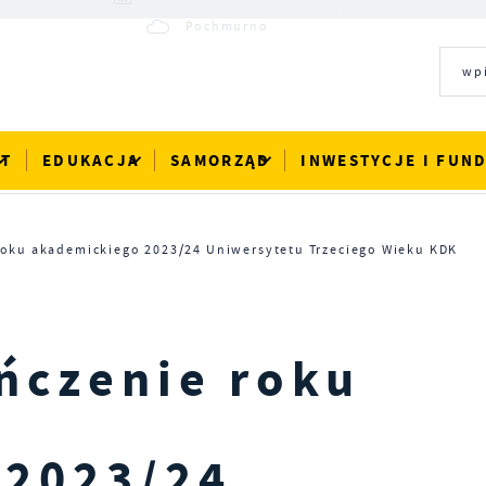
24°C
Pochmurno
RT
EDUKACJA
SAMORZĄD
INWESTYCJE I FUN
roku akademickiego 2023/24 Uniwersytetu Trzeciego Wieku KDK
ńczenie roku
 2023/24