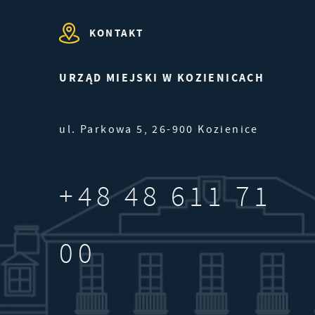
KONTAKT
URZĄD MIEJSKI W KOZIENICACH
ul. Parkowa 5, 26-900 Kozienice
ę
+48 48 611 71
es
00
rm