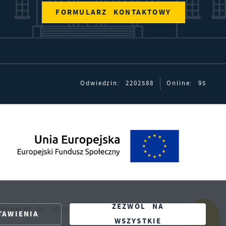
FORMULARZ KONTAKTOWY
Odwiedzin: 2202588
Online: 95
ZEZWÓL NA
Powered by
2ClickPortal®
- Portale nowej generacji
TAWIENIA
WSZYSTKIE