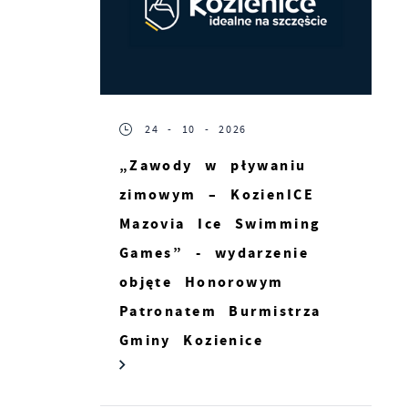
ji
24 - 10 - 2026
„Zawody w pływaniu
zimowym – KozienICE
Mazovia Ice Swimming
Games” - wydarzenie
rt
objęte Honorowym
ie
Patronatem Burmistrza
Gminy Kozienice