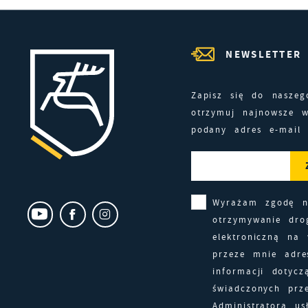
C
W
z
c
NEWSLETTER
p
R
w
D
i
Zapisz się do naszeg
i
z
otrzymuj najnowsze 
P
w
W
podany adres e-mail
k
T
T
t
d
Wyrażam zgodę 
p
otrzymywanie dro
k
elektroniczną na
przeze mnie adre
informacji dotycz
świadczonych prz
Administratora us