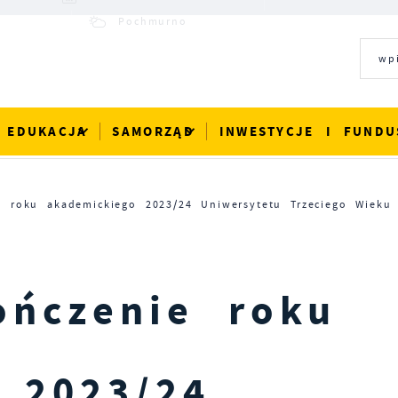
18°C
Pochmurno
EDUKACJA
SAMORZĄD
INWESTYCJE I FUNDU
e roku akademickiego 2023/24 Uniwersytetu Trzeciego Wieku
ończenie roku
 2023/24