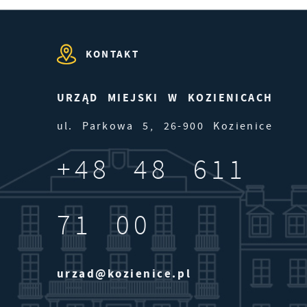
KONTAKT
e
ie
URZĄD MIEJSKI W KOZIENICACH
ul. Parkowa 5, 26-900 Kozienice
j.
+48 48 611
71 00
urzad@kozienice.pl