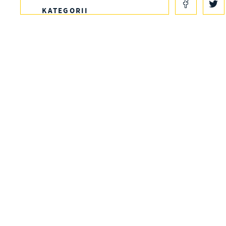
KATEGORII
S
l
d