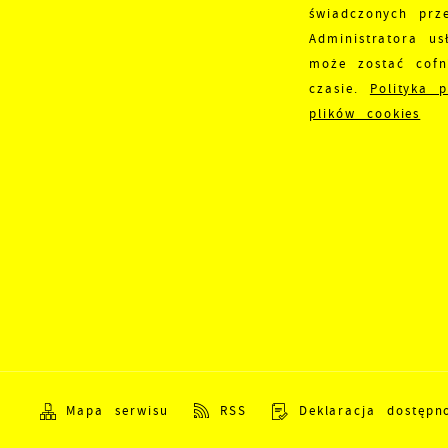
świadczonych prz
i
Administratora us
p
może zostać cof
i
p
czasie.
Polityka 
o
plików cookies
Mapa serwisu
RSS
Deklaracja dostępn