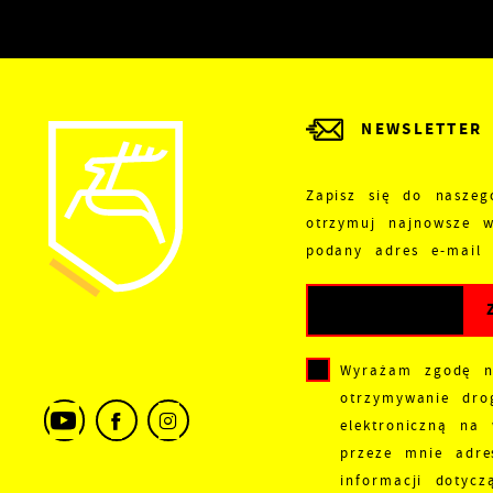
t
Z
D
W
k
d
NEWSLETTER
W
A
c
A
s
Zapisz się do naszeg
d
otrzymuj najnowsze 
C
podany adres e-mail
W
z
c
p
w
D
i
Wyrażam zgodę 
i
W
otrzymywanie dro
d
elektroniczną na
P
W
przeze mnie adre
k
informacji dotycz
T