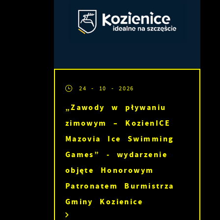
es
24 - 10 - 2026
a
„Zawody w pływaniu
zimowym – KozienICE
Mazovia Ice Swimming
Games” - wydarzenie
ć
objęte Honorowym
Patronatem Burmistrza
Gminy Kozienice