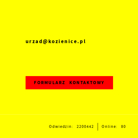
z
,
urzad@kozienice.pl
FORMULARZ KONTAKTOWY
Odwiedzin: 2200442
Online: 80