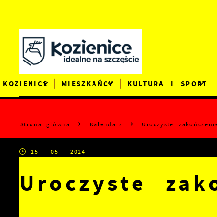
Przejdź do menu.
Przejdź do wyszukiwarki.
Przejdź do treści.
Przejdź do ustawień wielkości czcionki.
Wyłącz wersję kontrastową strony.
KOZIENICE
MIESZKAŃCY
KULTURA I SPORT
Strona główna
Kalendarz
Uroczyste zakończen
15 - 05 - 2024
Uroczyste zak