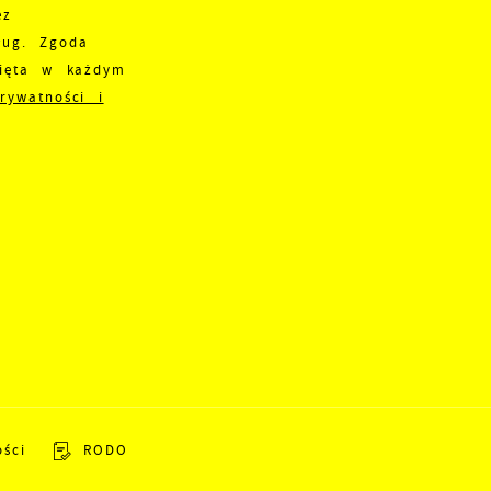
ez
nternetowej. Treści promocyjne mogą pojawić się na stronach
ług. Zgoda
odmiotów trzecich lub firm będących naszymi partnerami ora
nięta w każdym
nnych dostawców usług. Firmy te działają w charakterze
ośredników prezentujących nasze treści w postaci wiadomości
prywatności i
fert, komunikatów mediów społecznościowych.
ości
RODO