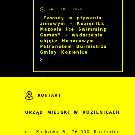
24 - 10 - 2026
„Zawody w pływaniu
zimowym – KozienICE
ć
Mazovia Ice Swimming
Games” - wydarzenie
objęte Honorowym
Patronatem Burmistrza
Gminy Kozienice
KONTAKT
URZĄD MIEJSKI W KOZIENICACH
ul. Parkowa 5, 26-900 Kozienice