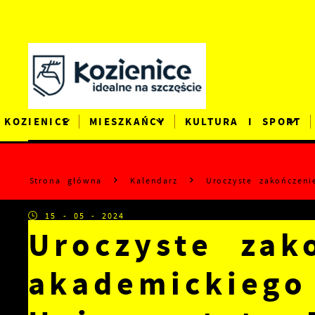
Przejdź do menu.
Przejdź do wyszukiwarki.
Przejdź do treści.
Przejdź do ustawień wielkości czcionki.
Wyłącz wersję kontrastową strony.
KOZIENICE
MIESZKAŃCY
KULTURA I SPORT
Strona główna
Kalendarz
Uroczyste zakończen
15 - 05 - 2024
Uroczyste zak
akademickiego