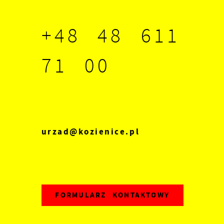
ze
+48 48 611
71 00
z
,
urzad@kozienice.pl
FORMULARZ KONTAKTOWY