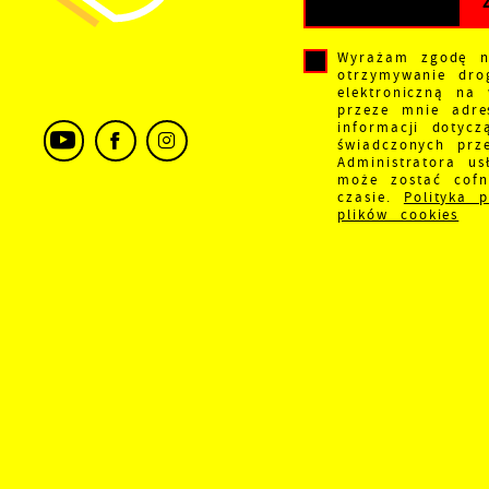
w
i
W
D
Wyrażam zgodę 
d
i
otrzymywanie dro
elektroniczną na
P
przeze mnie adre
W
k
informacji dotycz
T
świadczonych prz
i
Administratora us
p
może zostać cof
i
czasie.
Polityka 
p
plików cookies
o