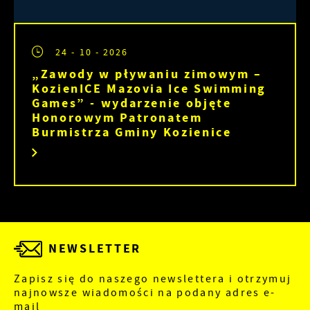
24 - 10 - 2026
„Zawody w pływaniu zimowym –
KozienICE Mazovia Ice Swimming
Games” - wydarzenie objęte
Honorowym Patronatem
Burmistrza Gminy Kozienice
NEWSLETTER
Zapisz się do naszego newslettera i otrzymuj
najnowsze wiadomości na podany adres e-
mail