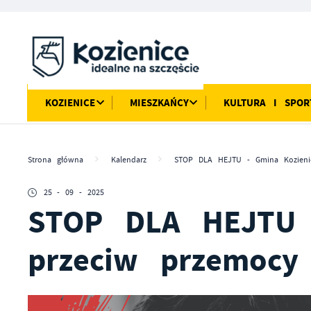
Przejdź do menu.
Przejdź do wyszukiwarki.
Przejdź do treści.
Przejdź do ustawień wielkości czcionki.
Włącz wersję kontrastową strony.
KOZIENICE
MIESZKAŃCY
KULTURA I SPOR
Strona główna
Kalendarz
STOP DLA HEJTU - Gmina Kozienic
25 - 09 - 2025
STOP DLA HEJTU 
przeciw przemocy 