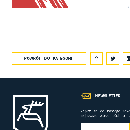
POWRÓT
DO KATEGORII
NEWSLETTER
Zapisz się do naszego news
najnowsze wiadomości na p