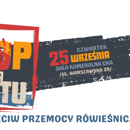
stawienia
zanujemy Twoją prywatność. Możesz zmienić ustawienia cookies lub zaakceptowa
e wszystkie. W dowolnym momencie możesz dokonać zmiany swoich ustawień.
iezbędne
ezbędne pliki cookies służą do prawidłowego funkcjonowania strony internetow
umożliwiają Ci komfortowe korzystanie z oferowanych przez nas usług.