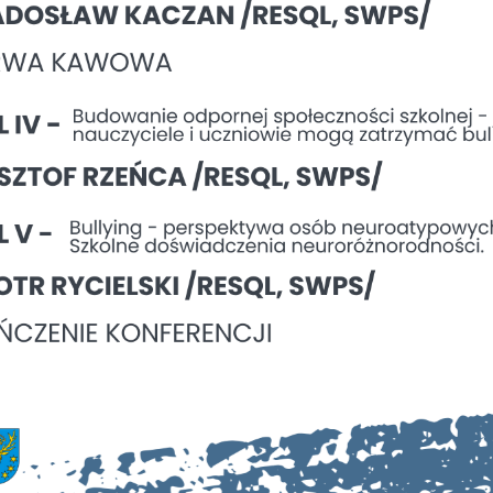
romocyjne pliki cookies służą do prezentowania Ci naszych komunikatów na
ęcej
odstawie analizy Twoich upodobań oraz Twoich zwyczajów dotyczących
zeglądanej witryny internetowej. Treści promocyjne mogą pojawić się na strona
odmiotów trzecich lub firm będących naszymi partnerami oraz innych dostawcó
ług. Firmy te działają w charakterze pośredników prezentujących nasze treści w
staci wiadomości, ofert, komunikatów mediów społecznościowych.