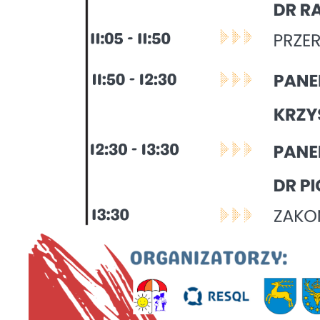
P
Wi
p
pr
p
us
po