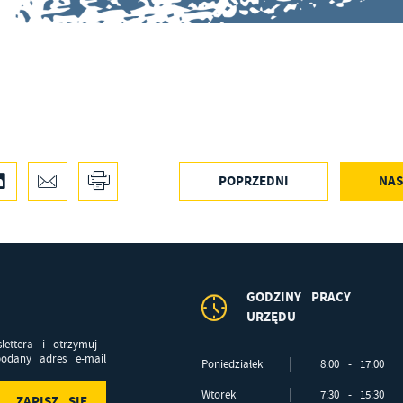
POPRZEDNI
NAS
GODZINY PRACY
URZĘDU
lettera i otrzymuj
odany adres e-mail
Poniedziałek
8:00 - 17:00
Wtorek
7:30 - 15:30