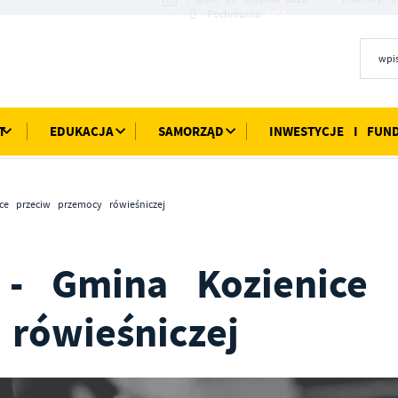
24°C
Pochmurno
T
EDUKACJA
SAMORZĄD
INWESTYCJE I FUN
e przeciw przemocy rówieśniczej
- Gmina Kozienice
rówieśniczej