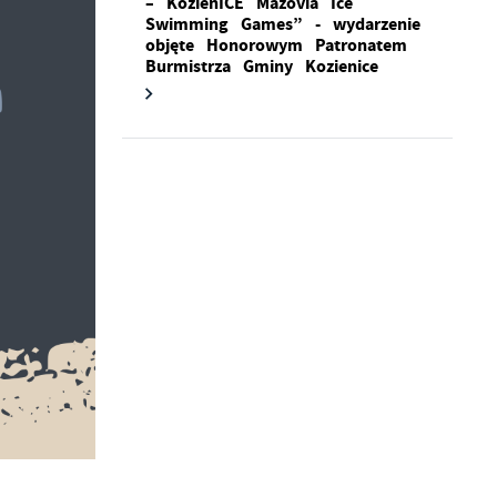
– KozienICE Mazovia Ice
Swimming Games” - wydarzenie
objęte Honorowym Patronatem
Burmistrza Gminy Kozienice