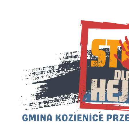
U
S
j
N
Ni
i 