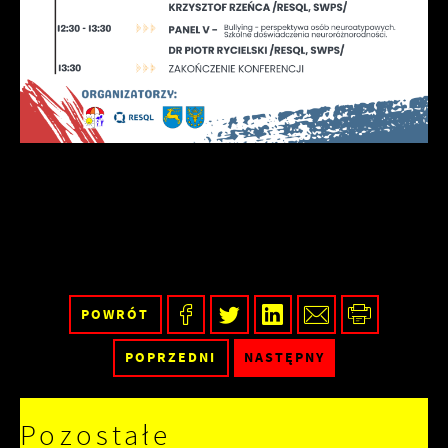
POWRÓT
POPRZEDNI
NASTĘPNY
Pozostałe