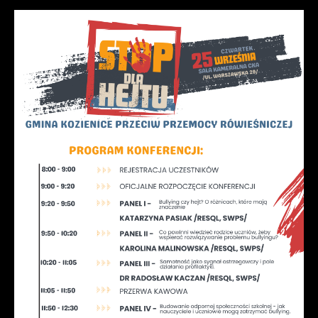
partnerami oraz innych dostawców usług. Firmy
te działają w charakterze pośredników
prezentujących nasze treści w postaci
wiadomości, ofert, komunikatów mediów
społecznościowych.