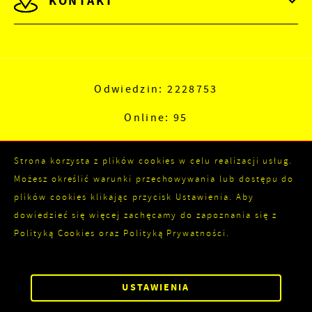
KONTAKT
Odwiedzin: 2228753
Online: 95
Strona korzysta z plików cookies w celu realizacji usług.
Możesz określić warunki przechowywania lub dostępu do
plików cookies klikając przycisk Ustawienia. Aby
dowiedzieć się więcej zachęcamy do zapoznania się z
Polityką Cookies oraz Polityką Prywatności.
Copyright by kozienice.pl
ZAPISZ WYBRANE
Powered by
2ClickPortal®
USTAWIENIA
ZEZWÓL NA WSZYSTKIE
- Portale nowej generacji