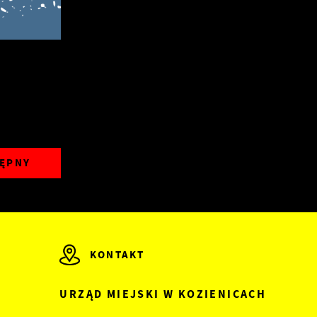
ĘPNY
KONTAKT
URZĄD MIEJSKI W KOZIENICACH