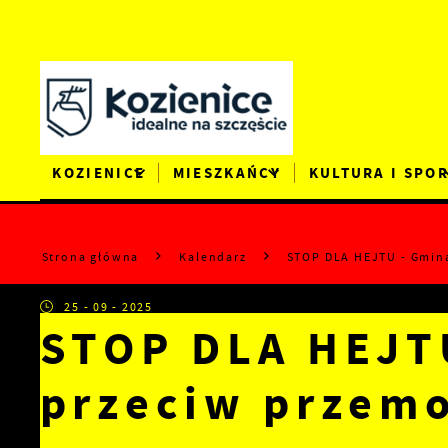
Przejdź do menu.
Przejdź do wyszukiwarki.
Przejdź do treści.
Przejdź do ustawień wielkości czcionki.
Wyłącz wersję kontrastową strony.
KOZIENICE
MIESZKAŃCY
KULTURA I SPO
Strona główna
Kalendarz
STOP DLA HEJTU - Gmina
25 - 09 - 2025
STOP DLA HEJTU
przeciw przemo