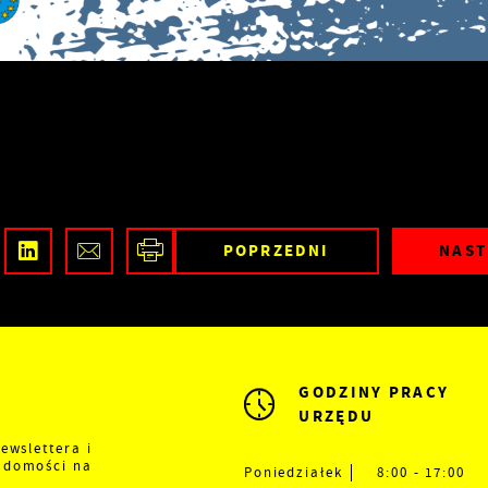
POPRZEDNI
NAST
GODZINY PRACY
URZĘDU
ewslettera i
adomości na
Poniedziałek
8:00 - 17:00