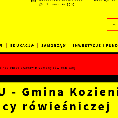
20°C
Słonecznie
RT
EDUKACJA
SAMORZĄD
INWESTYCJE I FUN
 Kozienice przeciw przemocy rówieśniczej
 - Gmina Kozien
cy rówieśniczej