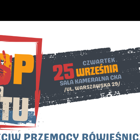
Ustawienia
zanujemy Twoją prywatność. Możesz zmienić ustawienia cookies lub
aakceptować je wszystkie. W dowolnym momencie możesz dokonać
miany swoich ustawień.
iezbędne
iezbędne pliki cookies służą do prawidłowego funkcjonowania
trony internetowej i umożliwiają Ci komfortowe korzystanie z