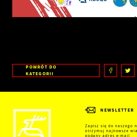
POWRÓT
DO
KATEGORII
NEWSLETTER
Zapisz się do naszego n
otrzymuj najnowsze wi
podany adres e-mail