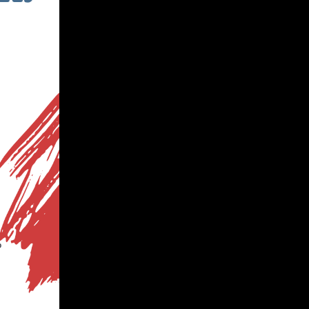
 z
z
ę