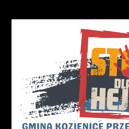
S
z
z
N
N
s