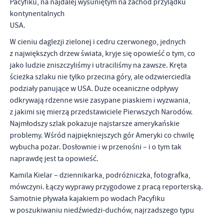
Pacyfiku, na najdalej wysuniętym na zachód przylądku
kontynentalnych
USA.
W cieniu daglezji zielonej i cedru czerwonego, jednych
z największych drzew świata, kryje się opowieść o tym, co
jako ludzie zniszczyliśmy i utraciliśmy na zawsze. Kręta
ścieżka szlaku nie tylko przecina góry, ale odzwierciedla
podziały panujące w USA. Duże oceaniczne odpływy
odkrywają rdzenne wsie zasypane piaskiem i wyzwania,
z jakimi się mierzą przedstawiciele Pierwszych Narodów.
Najmłodszy szlak pokazuje najstarsze amerykańskie
problemy. Wśród najpiękniejszych gór Ameryki co chwilę
wybucha pożar. Dosłownie i w przenośni – i o tym tak
naprawdę jest ta opowieść.
Kamila Kielar – dziennikarka, podróżniczka, fotografka,
mówczyni. Łączy wyprawy przygodowe z pracą reporterską.
Samotnie pływała kajakiem po wodach Pacyfiku
w poszukiwaniu niedźwiedzi-duchów, najrzadszego typu