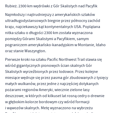
Rubież. 2300 km wędrówki z Gór Skalistych nad Pacyfik
Najmłodszy i najtrudniejszy z amerykańskich szlaków
ultradługodystansowych biegnie przez północny zachód
kraju, najciekawszy kąt kontynentalnych USA. Poplątana
nitka szlaku o długości 2300 km została wyznaczona
pomiędzy Górami Skalistymi a Pacyfikiem, samym
pograniczem amerykańsko-kanadyjskim w Montanie, Idaho
oraz stanie Waszyngton.
Pierwsze kroki na szlaku Pacific Northwest Trail stawia się
wśród gigantycznych pionowych ścian skalnych Gór
Skalistych wyrzeźbionych przez lodowce. Przez kolejne
miesiące wędruje się przez pasma gór zbudowanych z tysięcy
małych wulkanów, przez jedne z najczęściej dotykanych
pożarami regionów Ameryki, wiecznie zielone lasy
deszczowe, w których od kilkuset lat rosną cedry o drewnie
w głębokim kolorze bordowym czy wśród formacji
i wąwozów skalnych. Metę wyznaczono na wybrzeżu