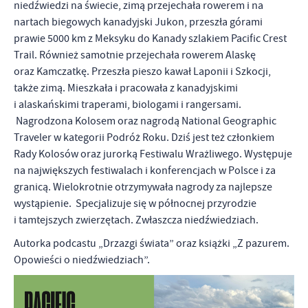
niedźwiedzi na świecie, zimą przejechała rowerem i na
nartach biegowych kanadyjski Jukon, przeszła górami
prawie 5000 km z Meksyku do Kanady szlakiem Pacific Crest
Trail. Również samotnie przejechała rowerem Alaskę
oraz Kamczatkę. Przeszła pieszo kawał Laponii i Szkocji,
także zimą. Mieszkała i pracowała z kanadyjskimi
i alaskańskimi traperami, biologami i rangersami.
Nagrodzona Kolosem oraz nagrodą National Geographic
Traveler w kategorii Podróż Roku. Dziś jest też członkiem
Rady Kolosów oraz jurorką Festiwalu Wrażliwego. Występuje
na największych festiwalach i konferencjach w Polsce i za
granicą. Wielokrotnie otrzymywała nagrody za najlepsze
wystąpienie. Specjalizuje się w północnej przyrodzie
i tamtejszych zwierzętach. Zwłaszcza niedźwiedziach.
Autorka podcastu „Drzazgi świata” oraz książki „Z pazurem.
Opowieści o niedźwiedziach”.