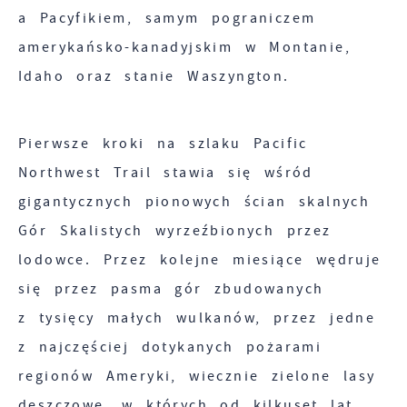
Twoich zwyczajów dotyczących przeglądanej
a Pacyfikiem, samym pograniczem
witryny internetowej. Treści promocyjne mogą
amerykańsko-kanadyjskim w Montanie,
pojawić się na stronach podmiotów trzecich
Idaho oraz stanie Waszyngton.
lub firm będących naszymi partnerami oraz
innych dostawców usług. Firmy te działają w
charakterze pośredników prezentujących nasze
Pierwsze kroki na szlaku Pacific
treści w postaci wiadomości, ofert,
Northwest Trail stawia się wśród
komunikatów mediów społecznościowych.
gigantycznych pionowych ścian skalnych
Gór Skalistych wyrzeźbionych przez
lodowce. Przez kolejne miesiące wędruje
się przez pasma gór zbudowanych
z tysięcy małych wulkanów, przez jedne
z najczęściej dotykanych pożarami
regionów Ameryki, wiecznie zielone lasy
deszczowe, w których od kilkuset lat