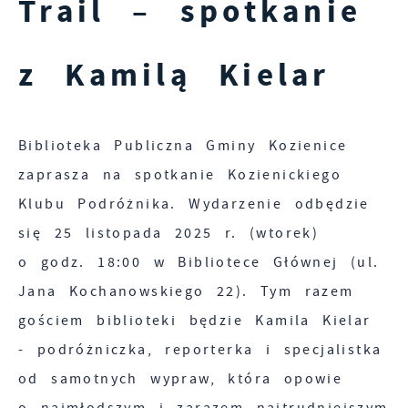
Trail – spotkanie
internetowej i umożliwiają Ci komfortowe
korzystanie z oferowanych przez nas usług.
z Kamilą Kielar
Pliki cookies odpowiadają na podejmowane
Więcej
przez Ciebie działania w celu m.in.
dostosowania Twoich ustawień preferencji
Biblioteka Publiczna Gminy Kozienice
Funkcjonalne i personalizacyjne
prywatności, logowania czy wypełniania
zaprasza na spotkanie Kozienickiego
formularzy. Dzięki plikom cookies strona, z
Tego typu pliki cookies umożliwiają stronie
której korzystasz, może działać bez zakłóceń.
Klubu Podróżnika. Wydarzenie odbędzie
internetowej zapamiętanie wprowadzonych
się 25 listopada 2025 r. (wtorek)
przez Ciebie ustawień oraz personalizację
określonych funkcjonalności czy
o godz. 18:00 w Bibliotece Głównej (ul.
prezentowanych treści.
Jana Kochanowskiego 22). Tym razem
Zapoznaj się z
POLITYKĄ PRYWATNOŚCI I
gościem biblioteki będzie Kamila Kielar
PLIKÓW COOKIES
.
Dzięki tym plikom cookies możemy zapewnić
Więcej
- podróżniczka, reporterka i specjalistka
Ci większy komfort korzystania z
od samotnych wypraw, która opowie
funkcjonalności naszej strony poprzez
Analityczne
dopasowanie jej do Twoich indywidualnych