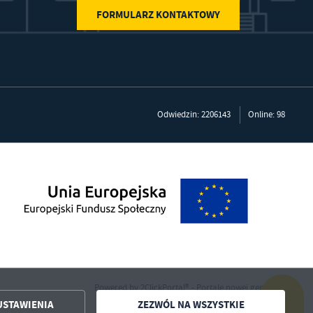
FORMULARZ KONTAKTOWY
Odwiedzin: 2206143
Online: 98
Powered by
2ClickPortal®
- Portale nowej generacji
USTAWIENIA
ZEZWÓL NA WSZYSTKIE