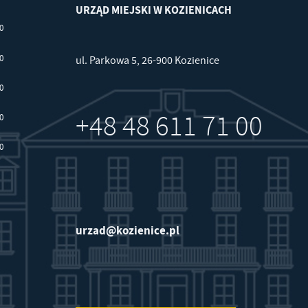
URZĄD MIEJSKI W KOZIENICACH
00
.
30
a
ul. Parkowa 5, 26-900 Kozienice
30
+48 48 611 71 00
30
30
w
urzad@kozienice.pl