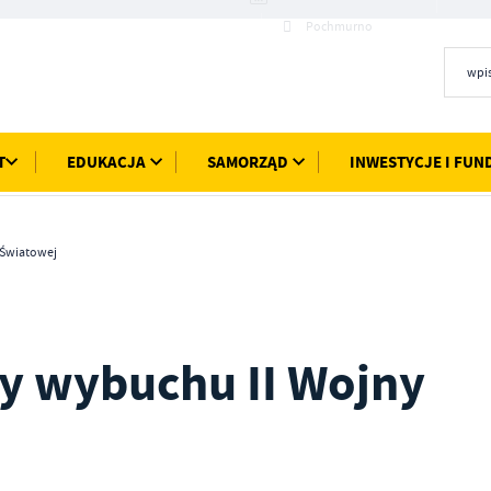
16°C
Pochmurno
T
EDUKACJA
SAMORZĄD
INWESTYCJE I FUN
 Światowej
cy wybuchu II Wojny