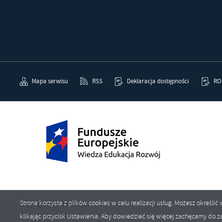
Mapa serwisu
RSS
Deklaracja dostępności
RO
Strona korzysta z plików cookies w celu realizacji usług. Możesz określ
Copyright by kozienice.pl
klikając przycisk Ustawienia. Aby dowiedzieć się więcej zachęcamy do za