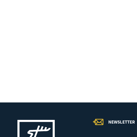
N
Ni
um
Pl
Wi
Tw
co
F
Te
Ci
Za
Dz
Wi
na
zg
fu
A
An
NEWSLETTER
Co
Wi