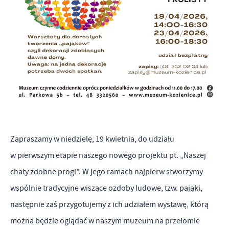
popularności wśród użytkowników. Zgromadzone informacje są
Dzięki reklamowym plikom cookies prezentujemy Ci najciekawsze
przetwarzane w formie zanonimizowanej. Wyrażenie zgody na
informacje i aktualności na stronach naszych partnerów.
analityczne pliki cookies gwarantuje dostępność wszystkich
Promocyjne pliki cookies służą do prezentowania Ci naszych
Więcej
funkcjonalności.
komunikatów na podstawie analizy Twoich upodobań oraz Twoich
zwyczajów dotyczących przeglądanej witryny internetowej. Treści
promocyjne mogą pojawić się na stronach podmiotów trzecich lub
firm będących naszymi partnerami oraz innych dostawców usług.
Firmy te działają w charakterze pośredników prezentujących nasze
treści w postaci wiadomości, ofert, komunikatów mediów
Zapraszamy w niedzielę, 19 kwietnia, do udziału
społecznościowych.
w pierwszym etapie naszego nowego projektu pt. „Naszej
chaty zdobne progi”. W jego ramach najpierw stworzymy
wspólnie tradycyjne wiszące ozdoby ludowe, tzw. pająki,
następnie zaś przygotujemy z ich udziałem wystawę, którą
można będzie oglądać w naszym muzeum na przełomie