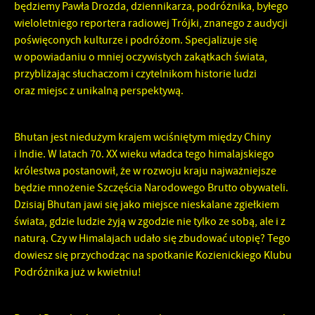
będziemy Pawła Drozda, dziennikarza, podróżnika, byłego
wieloletniego reportera radiowej Trójki, znanego z audycji
poświęconych kulturze i podróżom. Specjalizuje się
w opowiadaniu o mniej oczywistych zakątkach świata,
przybliżając słuchaczom i czytelnikom historie ludzi
oraz miejsc z unikalną perspektywą.
Bhutan jest niedużym krajem wciśniętym między Chiny
i Indie. W latach 70. XX wieku władca tego himalajskiego
królestwa postanowił, że w rozwoju kraju najważniejsze
będzie mnożenie Szczęścia Narodowego Brutto obywateli.
Dzisiaj Bhutan jawi się jako miejsce nieskalane zgiełkiem
świata, gdzie ludzie żyją w zgodzie nie tylko ze sobą, ale i z
naturą. Czy w Himalajach udało się zbudować utopię? Tego
dowiesz się przychodząc na spotkanie Kozienickiego Klubu
Podróżnika już w kwietniu!