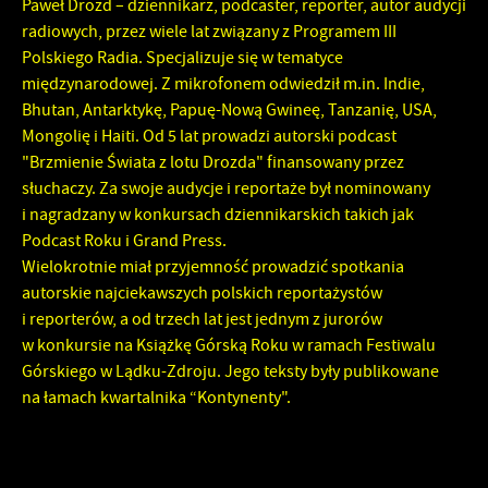
Paweł Drozd – dziennikarz, podcaster, reporter, autor audycji
radiowych, przez wiele lat związany z Programem III
Polskiego Radia. Specjalizuje się w tematyce
międzynarodowej. Z mikrofonem odwiedził m.in. Indie,
Bhutan, Antarktykę, Papuę-Nową Gwineę, Tanzanię, USA,
Mongolię i Haiti. Od 5 lat prowadzi autorski podcast
"Brzmienie Świata z lotu Drozda" finansowany przez
słuchaczy. Za swoje audycje i reportaże był nominowany
i nagradzany w konkursach dziennikarskich takich jak
Podcast Roku i Grand Press.
Wielokrotnie miał przyjemność prowadzić spotkania
autorskie najciekawszych polskich reportażystów
i reporterów, a od trzech lat jest jednym z jurorów
w konkursie na Książkę Górską Roku w ramach Festiwalu
Górskiego w Lądku-Zdroju. Jego teksty były publikowane
na łamach kwartalnika “Kontynenty".