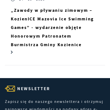
„Zawody w pływaniu zimowym –
KozienICE Mazovia Ice Swimming
Games” - wydarzenie objęte
Honorowym Patronatem
Burmistrza Gminy Kozienice
NEWSLETTER
Zapisz się do naszego newslettera i otrzymuj
najnowsze wiadomości na podany adres e-