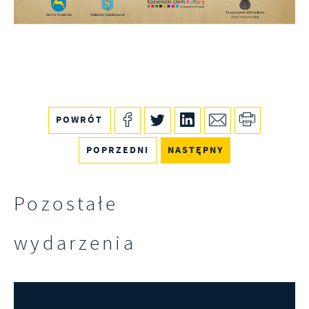
treści w postaci wiadomości, ofert,
komunikatów mediów społecznościowych.
POWRÓT
POPRZEDNI
NASTĘPNY
Pozostałe
wydarzenia