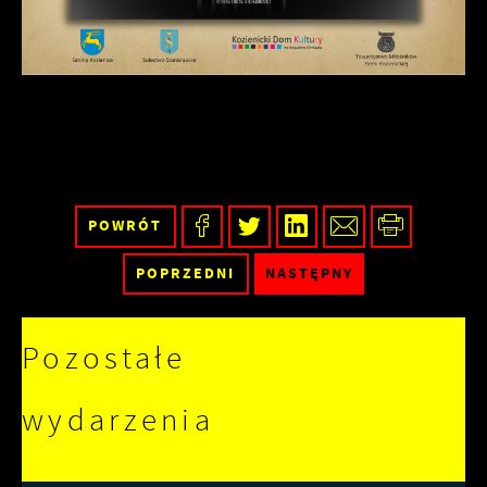
charakterze pośredników prezentujących nasze
treści w postaci wiadomości, ofert,
komunikatów mediów społecznościowych.
POWRÓT
POPRZEDNI
NASTĘPNY
Pozostałe
wydarzenia