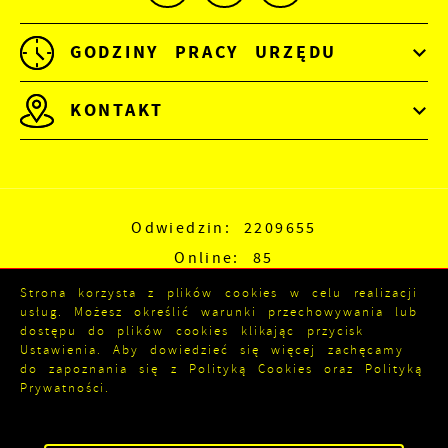
GODZINY PRACY URZĘDU
KONTAKT
Odwiedzin: 2209655
Online: 85
Strona korzysta z plików cookies w celu realizacji
usług. Możesz określić warunki przechowywania lub
dostępu do plików cookies klikając przycisk
Ustawienia. Aby dowiedzieć się więcej zachęcamy
do zapoznania się z Polityką Cookies oraz Polityką
Prywatności.
ZAPISZ WYBRANE
Copyright by kozienice.pl