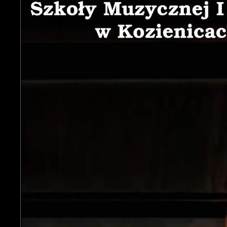
U
S
j
N
N
i
P
W