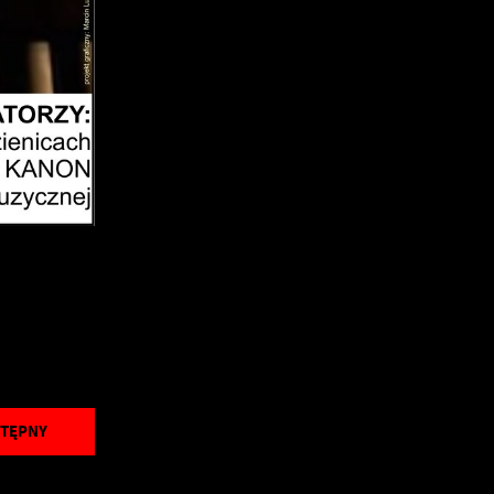
a
TĘPNY
od