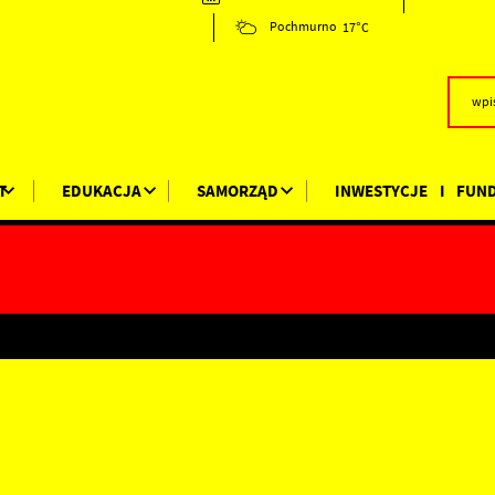
17°C
Pochmurno
T
EDUKACJA
SAMORZĄD
INWESTYCJE I FUN