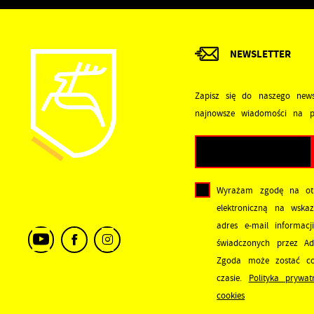
p
D
c
a
NEWSLETTER
P
W
p
p
Zapisz się do naszego news
p
najnowsze wiadomości na p
u
p
Wyrażam zgodę na ot
elektroniczną na wska
adres e-mail informacj
świadczonych przez Adm
Zgoda może zostać co
czasie.
Polityka prywat
cookies