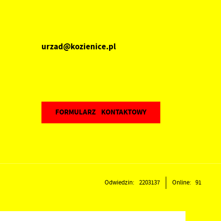
urzad@kozienice.pl
FORMULARZ KONTAKTOWY
Odwiedzin: 2203137
Online: 91