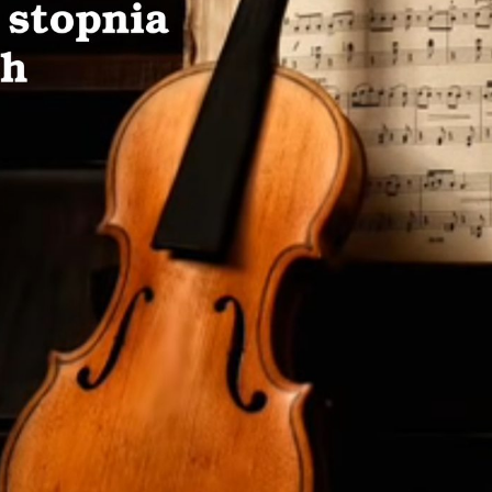
stawienia
zanujemy Twoją prywatność. Możesz zmienić ustawienia cookies lub zaakceptowa
e wszystkie. W dowolnym momencie możesz dokonać zmiany swoich ustawień.
iezbędne
iezbędne pliki cookies służą do prawidłowego funkcjonowania strony internetow
 umożliwiają Ci komfortowe korzystanie z oferowanych przez nas usług.
liki cookies odpowiadają na podejmowane przez Ciebie działania w celu m.in.
ięcej