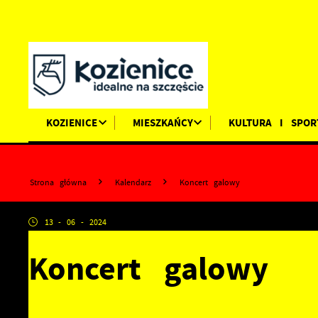
Przejdź do menu.
Przejdź do wyszukiwarki.
Przejdź do treści.
Przejdź do ustawień wielkości czcionki.
Wyłącz wersję kontrastową strony.
KOZIENICE
MIESZKAŃCY
KULTURA I SPOR
Strona główna
Kalendarz
Koncert galowy
13 - 06 - 2024
Koncert galowy