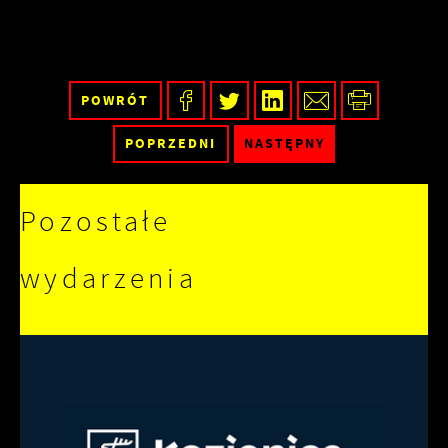
witryny internetowej. Treści promocyjne mogą
pojawić się na stronach podmiotów trzecich
lub firm będących naszymi partnerami oraz
innych dostawców usług. Firmy te działają w
POWRÓT
charakterze pośredników prezentujących nasze
POPRZEDNI
NASTĘPNY
treści w postaci wiadomości, ofert,
komunikatów mediów społecznościowych.
Pozostałe
wydarzenia