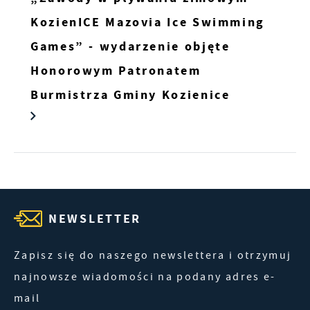
KozienICE Mazovia Ice Swimming
Games” - wydarzenie objęte
Honorowym Patronatem
Burmistrza Gminy Kozienice
NEWSLETTER
Zapisz się do naszego newslettera i otrzymuj
najnowsze wiadomości na podany adres e-
mail