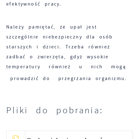
efektywność pracy.
pojawić się na stronach podmiotów trzecich
lub firm będących naszymi partnerami oraz
innych dostawców usług. Firmy te działają w
Należy pamiętać, że upał jest
charakterze pośredników prezentujących nasze
szczególnie niebezpieczny dla osób
treści w postaci wiadomości, ofert,
starszych i dzieci. Trzeba również
komunikatów mediów społecznościowych.
zadbać o zwierzęta, gdyż wysokie
temperatury również u nich mogą
prowadzić do przegrzania organizmu.
Pliki do pobrania: