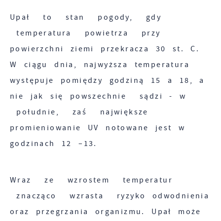
Upał to stan pogody, gdy
Pliki cookies odpowiadają na podejmowane
Więcej
temperatura powietrza przy
przez Ciebie działania w celu m.in.
dostosowania Twoich ustawień preferencji
powierzchni ziemi przekracza 30 st. C.
Funkcjonalne i personalizacyjne
prywatności, logowania czy wypełniania
W ciągu dnia, najwyższa temperatura
formularzy. Dzięki plikom cookies strona, z
Tego typu pliki cookies umożliwiają stronie
występuje pomiędzy godziną 15 a 18, a
której korzystasz, może działać bez zakłóceń.
internetowej zapamiętanie wprowadzonych
nie jak się powszechnie sądzi - w
przez Ciebie ustawień oraz personalizację
południe, zaś największe
określonych funkcjonalności czy
promieniowanie UV notowane jest w
prezentowanych treści.
Zapoznaj się z
POLITYKĄ PRYWATNOŚCI I
godzinach 12 –13.
PLIKÓW COOKIES
.
Dzięki tym plikom cookies możemy zapewnić
Więcej
Ci większy komfort korzystania z
Wraz ze wzrostem temperatur
funkcjonalności naszej strony poprzez
znacząco wzrasta ryzyko odwodnienia
Analityczne
dopasowanie jej do Twoich indywidualnych
oraz przegrzania organizmu. Upał może
preferencji. Wyrażenie zgody na funkcjonalne
Analityczne pliki cookies pomagają nam