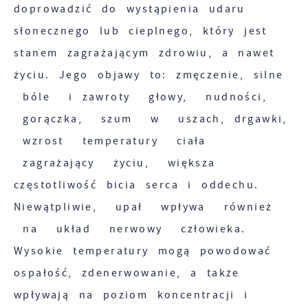
i personalizacyjne pliki cookies gwarantuje
doprowadzić do wystąpienia udaru
rozwijać się i dostosowywać do Twoich
dostępność większej ilości funkcji na stronie.
słonecznego lub cieplnego, który jest
potrzeb.
stanem zagrażającym zdrowiu, a nawet
Cookies analityczne pozwalają na uzyskanie
życiu. Jego objawy to: zmęczenie, silne
Więcej
informacji w zakresie wykorzystywania witryny
bóle i zawroty głowy, nudności,
internetowej, miejsca oraz częstotliwości, z
gorączka, szum w uszach, drgawki,
Reklamowe
jaką odwiedzane są nasze serwisy www. Dane
wzrost temperatury ciała
pozwalają nam na ocenę naszych serwisów
Dzięki reklamowym plikom cookies
zagrażający życiu, większa
internetowych pod względem ich popularności
prezentujemy Ci najciekawsze informacje i
wśród użytkowników. Zgromadzone informacje
częstotliwość bicia serca i oddechu.
aktualności na stronach naszych partnerów.
są przetwarzane w formie zanonimizowanej.
Niewątpliwie, upał wpływa również
Wyrażenie zgody na analityczne pliki cookies
Promocyjne pliki cookies służą do
na układ nerwowy człowieka.
Więcej
gwarantuje dostępność wszystkich
prezentowania Ci naszych komunikatów na
Wysokie temperatury mogą powodować
funkcjonalności.
podstawie analizy Twoich upodobań oraz
ospałość, zdenerwowanie, a
także
Twoich zwyczajów dotyczących przeglądanej
wpływają na poziom koncentracji i
witryny internetowej. Treści promocyjne mogą