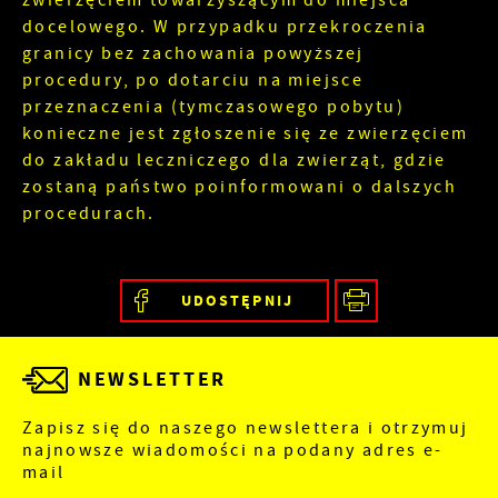
zwierzęciem towarzyszącym do miejsca
docelowego. W
przypadku przekroczenia
granicy bez zachowania powyższej
procedury, po dotarciu na miejsce
przeznaczenia (tymczasowego pobytu)
konieczne jest zgłoszenie się ze zwierzęciem
do zakładu leczniczego dla zwierząt, gdzie
zostaną państwo poinformowani o dalszych
procedurach.
UDOSTĘPNIJ
NEWSLETTER
Zapisz się do naszego newslettera i otrzymuj
najnowsze wiadomości na podany adres e-
mail