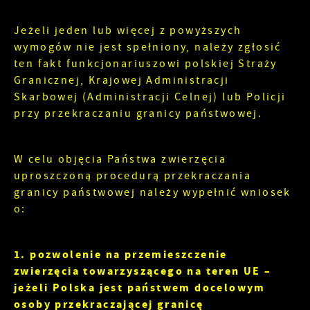
internetowych pod względem ich popularności
Dzięki reklamowym plikom cookies prezentujemy
wśród użytkowników. Zgromadzone informacje są
Ci najciekawsze informacje i aktualności na
Jeżeli jeden lub więcej z powyższych
przetwarzane w formie zanonimizowanej.
stronach naszych partnerów.
wymogów nie jest spełniony, należy zgłosić
Wyrażenie zgody na analityczne pliki cookies
ten fakt funkcjonariuszowi polskiej Straży
gwarantuje dostępność wszystkich
Promocyjne pliki cookies służą do prezentowania
funkcjonalności.
Więcej
Granicznej, Krajowej Administracji
Ci naszych komunikatów na podstawie analizy
Skarbowej (Administracji Celnej) lub Policji
Twoich upodobań oraz Twoich zwyczajów
przy przekraczaniu granicy państwowej.
dotyczących przeglądanej witryny internetowej.
Treści promocyjne mogą pojawić się na stronach
podmiotów trzecich lub firm będących naszymi
partnerami oraz innych dostawców usług. Firmy
W celu objęcia Państwa zwierzęcia
te działają w charakterze pośredników
uproszczoną procedurą przekraczania
prezentujących nasze treści w postaci
granicy państwowej należy wypełnić wniosek
wiadomości, ofert, komunikatów mediów
o:
społecznościowych.
1. pozwolenie na przemieszczenie
zwierzęcia towarzyszącego na teren UE –
jeżeli Polska jest państwem docelowym
osoby przekraczającej granicę