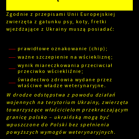
ustawień preferencji prywatności, logowania czy
wypełniania formularzy. Dzięki plikom cookies
Funkcjonalne i personalizacyjne
strona, z której korzystasz, może działać bez
Zgodnie z przepisami Unii Europejskiej
zakłóceń.
zwierzęta z gatunku psy, koty, fretki
Tego typu pliki cookies umożliwiają stronie
internetowej zapamiętanie wprowadzonych przez
wjeżdżające z Ukrainy muszą posiadać:
Ciebie ustawień oraz personalizację określonych
funkcjonalności czy prezentowanych treści.
prawidłowe oznakowanie (chip);
Zapoznaj się z
POLITYKĄ PRYWATNOŚCI I PLIKÓW
Dzięki tym plikom cookies możemy zapewnić Ci
COOKIES
.
ważne szczepienie na wściekliznę;
Więcej
większy komfort korzystania z funkcjonalności
wynik miareczkowania przeciwciał
naszej strony poprzez dopasowanie jej do Twoich
przeciwko wściekliźnie;
indywidualnych preferencji. Wyrażenie zgody na
Analityczne
świadectwo zdrowia wydane przez
funkcjonalne i personalizacyjne pliki cookies
właściwe władze weterynaryjne.
gwarantuje dostępność większej ilości funkcji na
Analityczne pliki cookies pomagają nam rozwijać
stronie.
W drodze odstępstwa z powodu działań
się i dostosowywać do Twoich potrzeb.
wojennych na terytorium Ukrainy, zwierzęta
towarzyszące właścicielom przekraczającym
Cookies analityczne pozwalają na uzyskanie
Więcej
informacji w zakresie wykorzystywania witryny
granicę polsko – ukraińską mogą być
internetowej, miejsca oraz częstotliwości, z jaką
wpuszczone do Polski bez spełnienia
odwiedzane są nasze serwisy www. Dane
powyższych wymogów weterynaryjnych.
Reklamowe
pozwalają nam na ocenę naszych serwisów