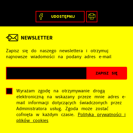
na stronach podmiotów trzecich lub firm będących
naszymi partnerami oraz innych dostawców usług. Firmy
te działają w charakterze pośredników prezentujących nasze
UDOSTĘPNIJ
treści w postaci wiadomości, ofert, komunikatów mediów
społecznościowych.
NEWSLETTER
Zapisz się do naszego newslettera i otrzymuj
najnowsze wiadomości na podany adres e-mail
Wyrażam zgodę na otrzymywanie drogą
elektroniczną na wskazany przeze mnie adres e-
mail informacji dotyczących świadczonych przez
Administratora usług. Zgoda może zostać
cofnięta w każdym czasie.
Polityka prywatności i
plików cookies