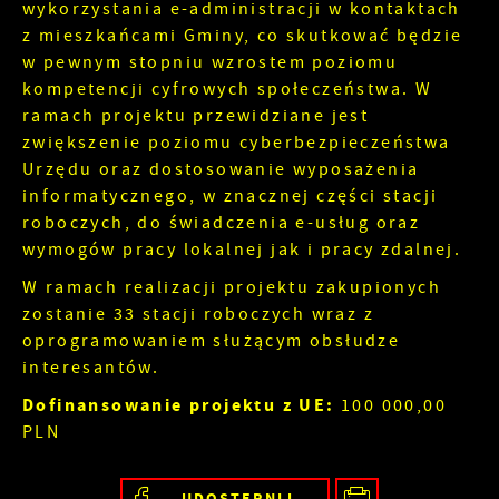
wykorzystania e-administracji w kontaktach
funkcjonalności.
Twoich upodobań oraz Twoich zwyczajów
z mieszkańcami Gminy, co skutkować będzie
dotyczących przeglądanej witryny internetowej.
w pewnym stopniu wzrostem poziomu
Treści promocyjne mogą pojawić się na stronach
kompetencji cyfrowych społeczeństwa. W
podmiotów trzecich lub firm będących naszymi
partnerami oraz innych dostawców usług. Firmy
ramach projektu przewidziane jest
te działają w charakterze pośredników
zwiększenie poziomu cyberbezpieczeństwa
prezentujących nasze treści w postaci
Urzędu oraz dostosowanie wyposażenia
wiadomości, ofert, komunikatów mediów
informatycznego, w znacznej części stacji
społecznościowych.
roboczych, do świadczenia e-usług oraz
wymogów pracy lokalnej jak i pracy zdalnej.
W ramach realizacji projektu zakupionych
zostanie 33 stacji roboczych wraz z
oprogramowaniem służącym obsłudze
interesantów.
Dofinansowanie projektu z UE:
100 000,00
PLN
UDOSTĘPNIJ