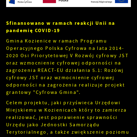
zakłóceń.
Tego typu pliki cookies umożliwiają stronie
internetowej zapamiętanie wprowadzonych przez
Zapoznaj się z
POLITYKĄ PRYWATNOŚCI I PLIKÓW
Ciebie ustawień oraz personalizację określonych
COOKIES
.
funkcjonalności czy prezentowanych treści.
Sfinansowano w ramach reakcji Unii na
pandemię COVID-19
Dzięki tym plikom cookies możemy zapewnić Ci
Więcej
większy komfort korzystania z funkcjonalności
Gmina Kozienice w ramach Programu
naszej strony poprzez dopasowanie jej do Twoich
Operacyjnego Polska Cyfrowa na lata 2014-
indywidualnych preferencji. Wyrażenie zgody na
Analityczne
2020 Osi Priorytetowej V Rozwój cyfrowy JST
funkcjonalne i personalizacyjne pliki cookies
gwarantuje dostępność większej ilości funkcji na
oraz wzmocnienie cyfrowej odporności na
Analityczne pliki cookies pomagają nam rozwijać
stronie.
się i dostosowywać do Twoich potrzeb.
zagrożenia REACT-EU działania 5.1: Rozówj
Cookies analityczne pozwalają na uzyskanie
cyfrowy JST oraz wzmocnienie cyfrowej
Więcej
informacji w zakresie wykorzystywania witryny
odporności na zagrożenia realizuje projekt
internetowej, miejsca oraz częstotliwości, z jaką
grantowy "Cyfrowa Gmina".
odwiedzane są nasze serwisy www. Dane
Reklamowe
pozwalają nam na ocenę naszych serwisów
Celem projektu, jaki przyświeca Urzędowi
internetowych pod względem ich popularności
Dzięki reklamowym plikom cookies prezentujemy
Miejskiemu w Kozienicach który to zamierza
wśród użytkowników. Zgromadzone informacje są
Ci najciekawsze informacje i aktualności na
realizować, jest poprawienie sprawności
przetwarzane w formie zanonimizowanej.
stronach naszych partnerów.
Urzędu jako Jednostki Samorządu
Wyrażenie zgody na analityczne pliki cookies
Promocyjne pliki cookies służą do prezentowania
Terytorialnego, a także zwiększenie poziomu
Więcej
gwarantuje dostępność wszystkich
Ci naszych komunikatów na podstawie analizy