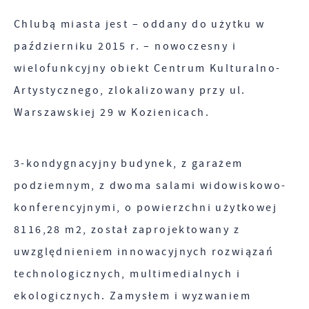
Chlubą miasta jest – oddany do użytku w
Pliki cookies odpowiadają na podejmowane przez
Więcej
październiku 2015 r. – nowoczesny i
Ciebie działania w celu m.in. dostosowania Twoich
wielofunkcyjny obiekt Centrum Kulturalno-
ustawień preferencji prywatności, logowania czy
Funkcjonalne i personalizacyjne
Artystycznego, zlokalizowany przy ul.
wypełniania formularzy. Dzięki plikom cookies
strona, z której korzystasz, może działać bez
Warszawskiej 29 w Kozienicach.
Tego typu pliki cookies umożliwiają stronie
zakłóceń.
internetowej zapamiętanie wprowadzonych przez
Ciebie ustawień oraz personalizację określonych
3-kondygnacyjny budynek, z garażem
funkcjonalności czy prezentowanych treści.
podziemnym, z dwoma salami widowiskowo-
Zapoznaj się z
POLITYKĄ PRYWATNOŚCI I PLIKÓW
konferencyjnymi, o powierzchni użytkowej
Dzięki tym plikom cookies możemy zapewnić Ci
Więcej
COOKIES
.
większy komfort korzystania z funkcjonalności
8116,28 m2, został zaprojektowany z
naszej strony poprzez dopasowanie jej do Twoich
uwzględnieniem innowacyjnych rozwiązań
Analityczne
indywidualnych preferencji. Wyrażenie zgody na
technologicznych, multimedialnych i
funkcjonalne i personalizacyjne pliki cookies
Analityczne pliki cookies pomagają nam rozwijać
ekologicznych. Zamysłem i wyzwaniem
gwarantuje dostępność większej ilości funkcji na
się i dostosowywać do Twoich potrzeb.