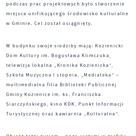
podczas prac projektowych było stworzenie
stronie.
miejsca unifikującego środowisko kulturalne
Cookies analityczne pozwalają na uzyskanie
Więcej
w Gminie. Cel został osiągnięty.
informacji w zakresie wykorzystywania witryny
internetowej, miejsca oraz częstotliwości, z jaką
Reklamowe
odwiedzane są nasze serwisy www. Dane pozwalają
W budynku swoje siedziby mają: Kozienicki
nam na ocenę naszych serwisów internetowych
Dzięki reklamowym plikom cookies prezentujemy
Dom Kultury im. Bogusława Klimczuka,
pod względem ich popularności wśród
Ci najciekawsze informacje i aktualności na
telewizja lokalna „Kronika Kozienicka”,
użytkowników. Zgromadzone informacje są
stronach naszych partnerów.
Szkoła Muzyczna I stopnia, „Mediateka” –
przetwarzane w formie zanonimizowanej.
Wyrażenie zgody na analityczne pliki cookies
multimedialna filia Biblioteki Publicznej
Promocyjne pliki cookies służą do prezentowania
Więcej
gwarantuje dostępność wszystkich
Ci naszych komunikatów na podstawie analizy
Gminy Kozienice im. ks. Franciszka
funkcjonalności.
Twoich upodobań oraz Twoich zwyczajów
Siarczyńskiego, kino KDK, Punkt Informacji
dotyczących przeglądanej witryny internetowej.
Turystycznej oraz kawiarnia „Kulturalna”.
Treści promocyjne mogą pojawić się na stronach
podmiotów trzecich lub firm będących naszymi
partnerami oraz innych dostawców usług. Firmy te