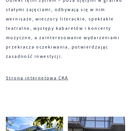
Obiekt tętni życiem – poza ujętymi w grafiku
działają w charakterze pośredników
stałymi zajęciami, odbywają się w nim
prezentujących nasze treści w postaci wiadomości,
wernisaże, wieczory literackie, spektakle
ofert, komunikatów mediów społecznościowych.
teatralne, występy kabaretów i koncerty
muzyczne, a
zainteresowanie wydarzeniami
przekracza oczekiwania, potwierdzając
zasadność inwestycji.
Strona internetowa CKA