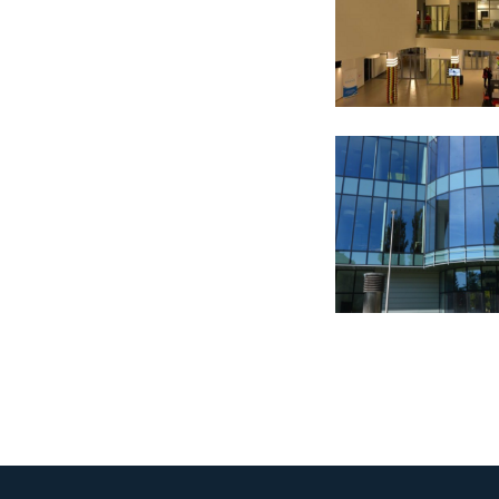
i
p
P
W
c
l
k
F
T
Z
w
f
D
W
k
d
f
A
w
A
d
C
W
w
j