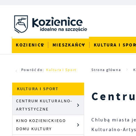
Przejdź do menu.
Przejdź do wyszukiwarki.
Przejdź do treści.
Przejdź do ustawień wielkości czcionki.
Włącz wersję kontrastową strony.
KOZIENICE
MIESZKAŃCY
KULTURA I SPO
Powróć do:
Kultura I Sport
Strona główna
K
KULTURA I SPORT
Centru
CENTRUM KULTURALNO-
ARTYSTYCZNE
Chlubą miasta j
KINO KOZIENICKIEGO
DOMU KULTURY
Kulturalno-Arty