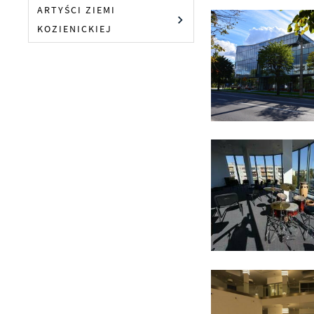
ARTYŚCI ZIEMI
KOZIENICKIEJ
S
z
z
N
N