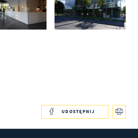
 z
ie
ch
UDOSTĘPNIJ
ę