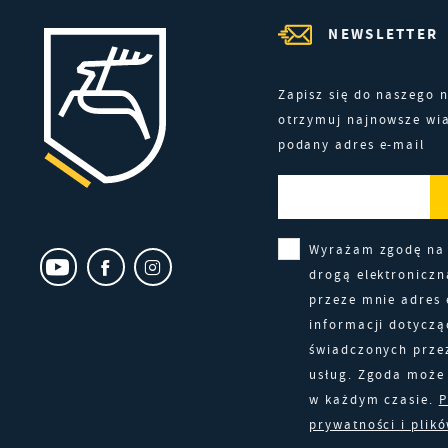
n
R
NEWSLETTER
w
D
f
i
g
Zapisz się do naszego n
P
W
otrzymuj najnowsze wi
k
podany adres e-mail
z
p
b
d
p
Wyrażam zgodę na
drogą elektronicz
przeze mnie adres 
informacji dotyczą
świadczonych prze
usług. Zgoda może 
w każdym czasie.
P
prywatności i plik