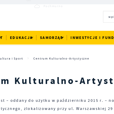
23°C
Pochmurno
RT
EDUKACJA
SAMORZĄD
INWESTYCJE I FUN
ultura i Sport
Centrum Kulturalno-Artystyczne
m Kulturalno-Artys
est – oddany do użytku w październiku 2015 r. – 
stycznego, zlokalizowany przy ul. Warszawskiej 29