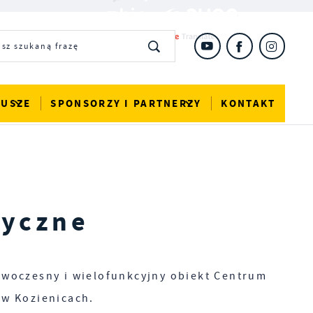
DUSZE
SPONSORZY I PARTNERZY
KONTAKT
tyczne
nowoczesny i wielofunkcyjny obiekt Centrum
 w Kozienicach.