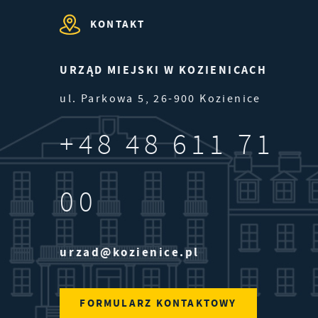
KONTAKT
es
URZĄD MIEJSKI W KOZIENICACH
ul. Parkowa 5, 26-900 Kozienice
rm
+48 48 611 71
.
00
urzad@kozienice.pl
FORMULARZ KONTAKTOWY