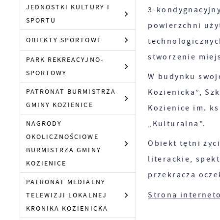
JEDNOSTKI KULTURY I
3-kondygnacyjn
SPORTU
powierzchni uży
OBIEKTY SPORTOWE
technologicznyc
stworzenie miejs
PARK REKREACYJNO-
SPORTOWY
W budynku swoje
Kozienicka”, Szk
PATRONAT BURMISTRZA
GMINY KOZIENICE
Kozienice im. ks
„Kulturalna”.
NAGRODY
OKOLICZNOŚCIOWE
Obiekt tętni życ
BURMISTRZA GMINY
literackie, spek
KOZIENICE
przekracza ocze
PATRONAT MEDIALNY
Strona internet
TELEWIZJI LOKALNEJ
KRONIKA KOZIENICKA