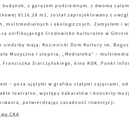
y budynek, z garażem podziemnym, z dwoma salam
tkowej 8116,28 m2, został zaprojektowany z uwzg
h, multimedialnych i ekologicznych. Zamysłem i 
ca unifikującego środowisko kulturalne w Gminie.
 siedziby mają: Kozienicki Dom Kultury im. Bogus
oła Muzyczna I stopnia, „Mediateka” – multimedial
. Franciszka Siarczyńskiego, kino KDK, Punkt Info
iem – poza ujętymi w grafiku stałymi zajęciami, o
takle teatralne, występy kabaretów i koncerty muz
kiwania, potwierdzając zasadność inwestycji.
owa CKA