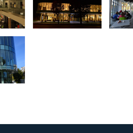
nternetowej i umożliwiają Ci komfortowe korzystanie z oferowanych
rzez nas usług.
liki cookies odpowiadają na podejmowane przez Ciebie działania w
ięcej
elu m.in. dostosowania Twoich ustawień preferencji prywatności,
ogowania czy wypełniania formularzy. Dzięki plikom cookies strona,
tórej korzystasz, może działać bez zakłóceń.
unkcjonalne i personalizacyjne
ZAPISZ WYBRANE
ego typu pliki cookies umożliwiają stronie internetowej zapamiętan
apoznaj się z
POLITYKĄ PRYWATNOŚCI I PLIKÓW COOKIES
.
prowadzonych przez Ciebie ustawień oraz personalizację określony
ZEZWÓL NA WSZYSTKIE
unkcjonalności czy prezentowanych treści.
zięki tym plikom cookies możemy zapewnić Ci większy komfort
ięcej
orzystania z funkcjonalności naszej strony poprzez dopasowanie jej
o Twoich indywidualnych preferencji. Wyrażenie zgody na
unkcjonalne i personalizacyjne pliki cookies gwarantuje dostępność
nalityczne
iększej ilości funkcji na stronie.
nalityczne pliki cookies pomagają nam rozwijać się i dostosowywać
o Twoich potrzeb.
ookies analityczne pozwalają na uzyskanie informacji w zakresie
ięcej
ykorzystywania witryny internetowej, miejsca oraz częstotliwości, z
aką odwiedzane są nasze serwisy www. Dane pozwalają nam na ocen