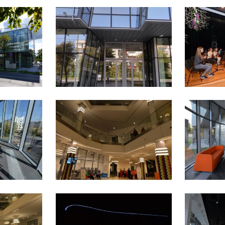
Ustawienia
zanujemy Twoją prywatność. Możesz zmienić ustawienia cookies lub
aakceptować je wszystkie. W dowolnym momencie możesz dokonać
miany swoich ustawień.
iezbędne
iezbędne pliki cookies służą do prawidłowego funkcjonowania stro