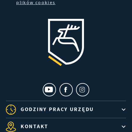
dotyczących przeglądanej witryny internetowej.
plików cookies
Treści promocyjne mogą pojawić się na stronach
podmiotów trzecich lub firm będących naszymi
partnerami oraz innych dostawców usług. Firmy te
działają w charakterze pośredników
prezentujących nasze treści w postaci wiadomości,
ofert, komunikatów mediów społecznościowych.
GODZINY PRACY URZĘDU
KONTAKT