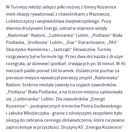
W Turnieju młodzi adepci piłki nożnej z Gminy Kozienice
mieli okazję rywalizować z rówieśnikami z Mazowsza,
Lubelszczyzny i województwa świętokrzyskiego. Poza
dwoma drużynami Energii, udział w imprezie wzięły
„Radomiak” Radom, „Lublinianka” Lublin, „Podlasie” Biała
Podlaska, „Vrotkovia” Lublin, „Star” Starachowice, „PAS”
Skarżysko-Kamienna i „Jastrząb” Głowaczów. Turniej
rozgrywany był w formule ligi. Przez dwa dni każda z drużyn
rozegrała, aż dziewięć spotkań, trwających po 30 minut. W 45
meczach padło ponad 160 bramek. Ostatecznie puchar za
pierwsze miejsce wywalczył pierwszy zespół „Radomiaka”
Radom. Srebrne medale zawisły na szyjach zawodników
„Podlasia” Biała Podlaska, a na trzecim miejscu uplasowała
się „Lublinianka” Lublin. Dla zawodników „Energii
Kozienice” - podopiecznych trenerów Piotra Godlewskiego
i Jakuba Włodarczyka - granie z silniejszymi zespołami było
okazją do zebrania cennego doświadczenia, które na pewno
zaprocentuje w przyszłości. Drużyny KS „Energia Kozienice”