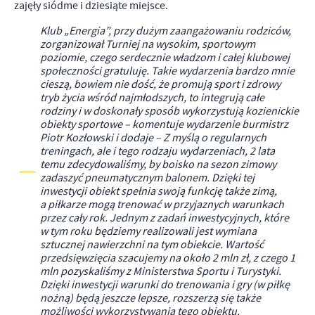
zajęły siódme i dziesiąte miejsce.
Klub „Energia”, przy dużym zaangażowaniu rodziców,
zorganizował Turniej na wysokim, sportowym
poziomie, czego serdecznie władzom i całej klubowej
społeczności gratuluję. Takie wydarzenia bardzo mnie
cieszą, bowiem nie dość, że promują sport i zdrowy
tryb życia wśród najmłodszych, to integrują całe
rodziny i w doskonały sposób wykorzystują kozienickie
obiekty sportowe – komentuje wydarzenie burmistrz
Piotr Kozłowski i dodaje – Z myślą o regularnych
treningach, ale i tego rodzaju wydarzeniach, 2 lata
temu zdecydowaliśmy, by boisko na sezon zimowy
zadaszyć pneumatycznym balonem. Dzięki tej
inwestycji obiekt spełnia swoją funkcję także zimą,
a piłkarze mogą trenować w przyjaznych warunkach
przez cały rok. Jednym z zadań inwestycyjnych, które
w tym roku będziemy realizowali jest wymiana
sztucznej nawierzchni na tym obiekcie. Wartość
przedsięwzięcia szacujemy na około 2 mln zł, z czego 1
mln pozyskaliśmy z Ministerstwa Sportu i Turystyki.
Dzięki inwestycji warunki do trenowania i gry (w piłkę
nożną) będą jeszcze lepsze, rozszerzą się także
możliwości wykorzystywania tego obiektu.