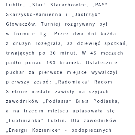
Twoich zwyczajów dotyczących przeglądanej
Lublin, „Star” Starachowice, „PAS”
witryny internetowej. Treści promocyjne mogą
Skarżysko-Kamienna i „Jastrząb”
pojawić się na stronach podmiotów trzecich
Głowaczów. Turniej rozgrywany był
lub firm będących naszymi partnerami oraz
innych dostawców usług. Firmy te działają w
w formule ligi. Przez dwa dni każda
charakterze pośredników prezentujących nasze
z drużyn rozegrała, aż dziewięć spotkań,
treści w postaci wiadomości, ofert,
trwających po 30 minut. W 45 meczach
komunikatów mediów społecznościowych.
padło ponad 160 bramek. Ostatecznie
puchar za pierwsze miejsce wywalczył
pierwszy zespół „Radomiaka” Radom.
Srebrne medale zawisły na szyjach
zawodników „Podlasia” Biała Podlaska,
a na trzecim miejscu uplasowała się
„Lublinianka” Lublin. Dla zawodników
„Energii Kozienice” - podopiecznych