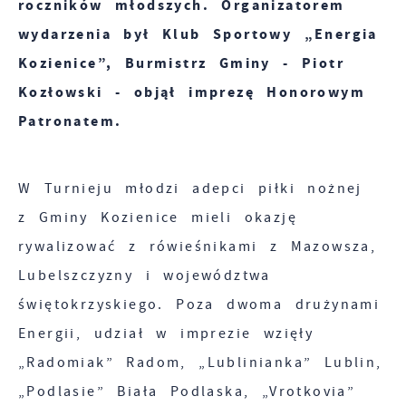
roczników młodszych. Organizatorem
preferencji. Wyrażenie zgody na funkcjonalne
Analityczne pliki cookies pomagają nam
wydarzenia był Klub Sportowy „Energia
i personalizacyjne pliki cookies gwarantuje
rozwijać się i dostosowywać do Twoich
Kozienice”, Burmistrz Gminy - Piotr
dostępność większej ilości funkcji na stronie.
potrzeb.
Kozłowski - objął imprezę Honorowym
Patronatem.
Cookies analityczne pozwalają na uzyskanie
Więcej
informacji w zakresie wykorzystywania witryny
internetowej, miejsca oraz częstotliwości, z
W Turnieju młodzi adepci piłki nożnej
Reklamowe
jaką odwiedzane są nasze serwisy www. Dane
z Gminy Kozienice mieli okazję
pozwalają nam na ocenę naszych serwisów
Dzięki reklamowym plikom cookies
rywalizować z rówieśnikami z Mazowsza,
internetowych pod względem ich popularności
prezentujemy Ci najciekawsze informacje i
Lubelszczyzny i województwa
wśród użytkowników. Zgromadzone informacje
aktualności na stronach naszych partnerów.
są przetwarzane w formie zanonimizowanej.
świętokrzyskiego. Poza dwoma drużynami
Wyrażenie zgody na analityczne pliki cookies
Promocyjne pliki cookies służą do
Energii, udział w imprezie wzięły
Więcej
gwarantuje dostępność wszystkich
prezentowania Ci naszych komunikatów na
„Radomiak” Radom, „Lublinianka” Lublin,
funkcjonalności.
podstawie analizy Twoich upodobań oraz
„Podlasie” Biała Podlaska, „Vrotkovia”