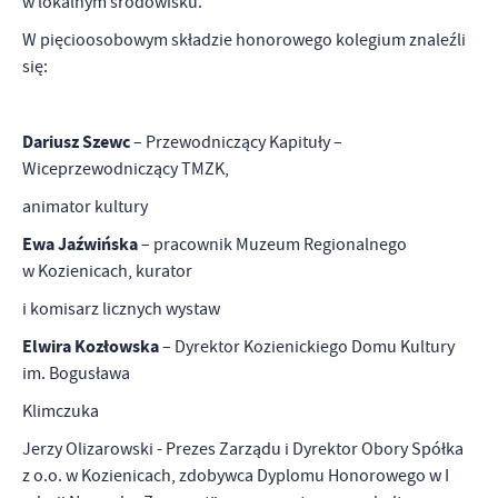
w lokalnym środowisku.
W pięcioosobowym składzie honorowego kolegium znaleźli
się:
Dariusz Szewc
– Przewodniczący Kapituły –
Wiceprzewodniczący TMZK,
animator kultury
Ewa Jaźwińska
– pracownik Muzeum Regionalnego
w Kozienicach, kurator
i komisarz licznych wystaw
Elwira Kozłowska
– Dyrektor Kozienickiego Domu Kultury
im. Bogusława
Klimczuka
Jerzy Olizarowski - Prezes Zarządu i Dyrektor Obory Spółka
z o.o. w Kozienicach, zdobywca Dyplomu Honorowego w I