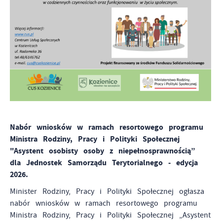
witryny internetowej. Treści promocyjne mogą pojawić się
na stronach podmiotów trzecich lub firm będących naszymi
partnerami oraz innych dostawców usług. Firmy te działają
w charakterze pośredników prezentujących nasze treści w
postaci wiadomości, ofert, komunikatów mediów
społecznościowych.
Nabór wniosków w ramach resortowego programu
Ministra Rodziny, Pracy i Polityki Społecznej
"Asystent osobisty osoby z niepełnosprawnością”
dla Jednostek Samorządu Terytorialnego - edycja
2026.
Minister Rodziny, Pracy i Polityki Społecznej ogłasza
nabór wniosków w ramach resortowego programu
Ministra Rodziny, Pracy i Polityki Społecznej „Asystent