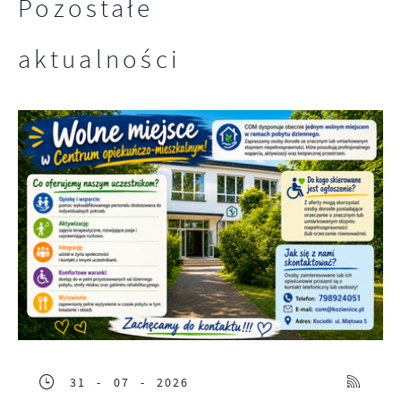
Pozostałe
pojawić się na stronach podmiotów trzecich
lub firm będących naszymi partnerami oraz
aktualności
innych dostawców usług. Firmy te działają w
charakterze pośredników prezentujących nasze
treści w postaci wiadomości, ofert,
komunikatów mediów społecznościowych.
31 - 07 - 2026