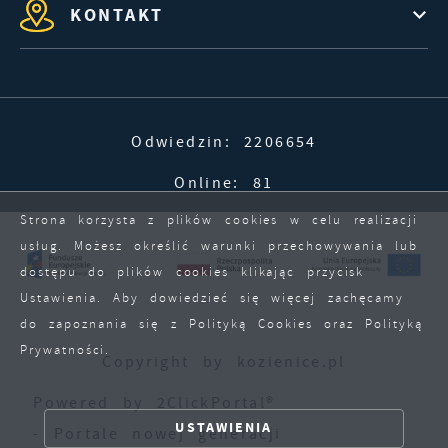
KONTAKT
Odwiedzin: 2206654
Online: 81
Strona korzysta z plików cookies w celu realizacji
usług. Możesz określić warunki przechowywania lub
dostępu do plików cookies klikając przycisk
Ustawienia. Aby dowiedzieć się więcej zachęcamy
do zapoznania się z Polityką Cookies oraz Polityką
Prywatności.
Copyright by kozienice.pl
ZAPISZ WYBRANE
Powered by
2ClickPortal®
USTAWIENIA
- Portale nowej generacji
ZEZWÓL NA WSZYSTKIE