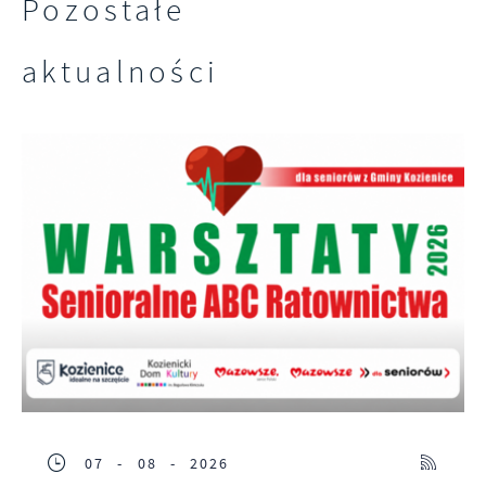
Pozostałe
pojawić się na stronach podmiotów trzecich
lub firm będących naszymi partnerami oraz
aktualności
innych dostawców usług. Firmy te działają w
charakterze pośredników prezentujących nasze
treści w postaci wiadomości, ofert,
komunikatów mediów społecznościowych.
07 - 08 - 2026