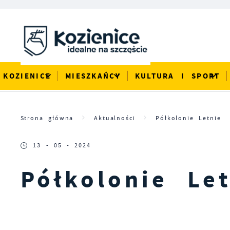
Przejdź do menu.
Przejdź do wyszukiwarki.
Przejdź do treści.
Przejdź do ustawień wielkości czcionki.
Włącz wersję kontrastową strony.
KOZIENICE
MIESZKAŃCY
KULTURA I SPORT
Strona główna
Aktualności
Półkolonie Letnie
13 - 05 - 2024
Półkolonie Let