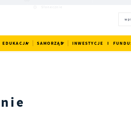
18°C
Słonecznie
EDUKACJA
SAMORZĄD
INWESTYCJE I FUNDU
nie