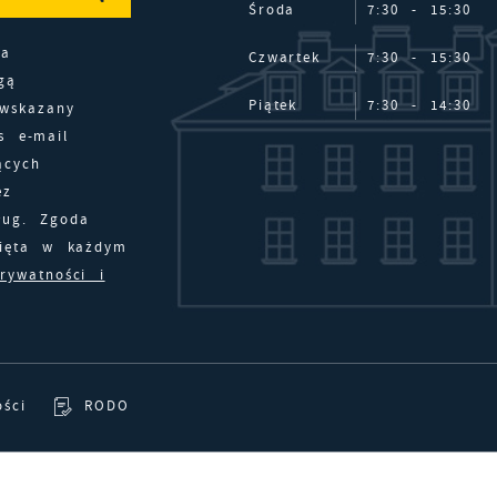
Środa
7:30 - 15:30
na
Czwartek
7:30 - 15:30
gą
Piątek
7:30 - 14:30
 wskazany
s e-mail
ących
ez
ług. Zgoda
nięta w każdym
prywatności i
ości
RODO