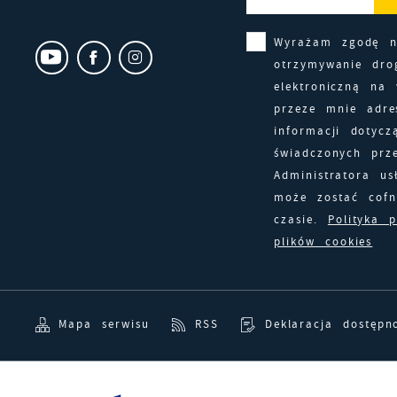
Wyrażam zgodę 
otrzymywanie dro
elektroniczną na
przeze mnie adre
informacji dotycz
świadczonych prz
Administratora us
może zostać cof
czasie.
Polityka 
plików cookies
Mapa serwisu
RSS
Deklaracja dostępn