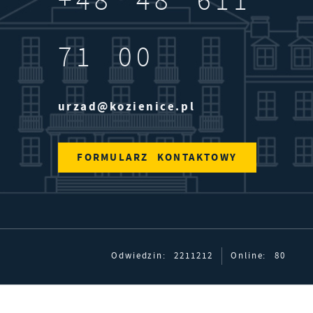
+48 48 611
71 00
urzad@kozienice.pl
FORMULARZ KONTAKTOWY
Odwiedzin: 2211212
Online: 80