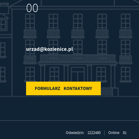
00
ch
w
urzad@kozienice.pl
FORMULARZ KONTAKTOWY
Odwiedzin: 2222480
Online: 81