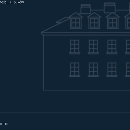
ności i plików
zeglądanej witryny internetowej. Treści promocyjne mogą pojawić się na strona
odmiotów trzecich lub firm będących naszymi partnerami oraz innych dostawcó
ług. Firmy te działają w charakterze pośredników prezentujących nasze treści w
staci wiadomości, ofert, komunikatów mediów społecznościowych.
RODO