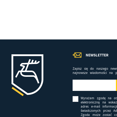
F
Te
wp
Z
fu
D
Wi
fu
pr
gw
A
NEWSLETTER
An
po
Zapisz się do naszego news
Co
najnowsze wiadomości na p
Wi
wi
s
w
pr
R
co
Dz
Wyrażam zgodę na ot
ak
elektroniczną na wska
adres e-mail informacj
świadczonych przez Adm
P
Wi
Zgoda może zostać co
p