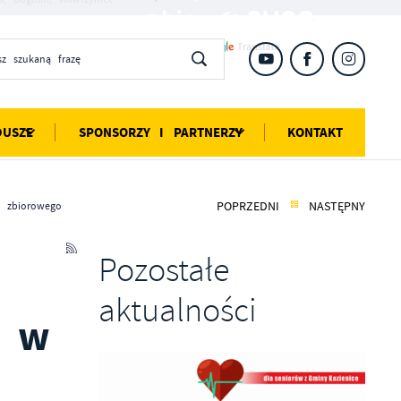
DUSZE
SPONSORZY I PARTNERZY
KONTAKT
POPRZEDNI
NASTĘPNY
u zbiorowego
Pozostałe
aktualności
g w