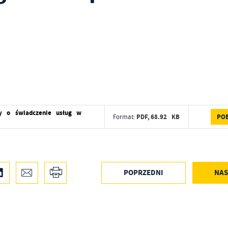
y o świadczenie usług w
PO
PDF,
68.92 KB
Format:
POPRZEDNI
NAS