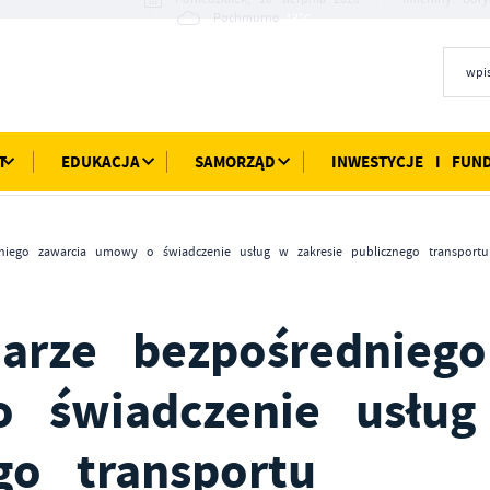
13°C
Pochmurno
T
EDUKACJA
SAMORZĄD
INWESTYCJE I FUN
niego zawarcia umowy o świadczenie usług w zakresie publicznego transport
arze bezpośredniego
 świadczenie usłu
go transportu