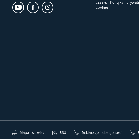
czasie.
Polityka prywat
pr
cookies
p
us
po
Mapa serwisu
RSS
Deklaracja dostępności