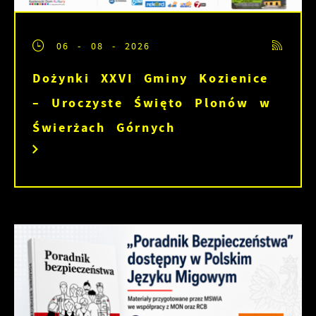
06 - 08 - 2026
Dożynki XXVI Gminy Kozienice
– Uroczyste Święto Plonów w
Świerżach Górnych