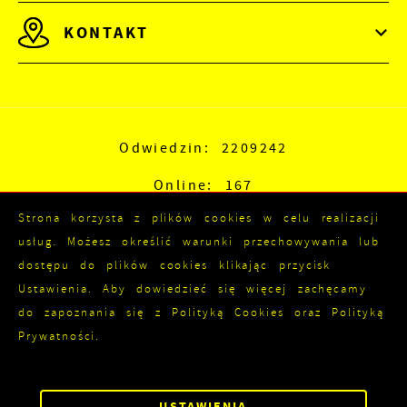
KONTAKT
Odwiedzin: 2209242
Online: 167
Strona korzysta z plików cookies w celu realizacji
usług. Możesz określić warunki przechowywania lub
dostępu do plików cookies klikając przycisk
Ustawienia. Aby dowiedzieć się więcej zachęcamy
do zapoznania się z Polityką Cookies oraz Polityką
Prywatności.
Copyright by kozienice.pl
ZAPISZ WYBRANE
Powered by
2ClickPortal®
USTAWIENIA
ZEZWÓL NA WSZYSTKIE