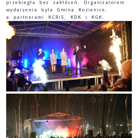
przebiegła bez zakłóceń. Organizatorem
wydarzenia była Gmina Kozienice,
a partnerami KCRiS, KDK i KGK.