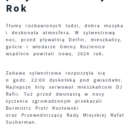
Rok
dostosowania Twoich ustawień preferencji
prywatności, logowania czy wypełniania
Funkcjonalne i personalizacyjne
formularzy. Dzięki plikom cookies strona, z
Tego typu pliki cookies umożliwiają stronie
której korzystasz, może działać bez zakłóceń.
Tłumy rozbawionych ludzi, dobra muzyka
internetowej zapamiętanie wprowadzonych
i doskonała atmosfera. W sylwestrową
przez Ciebie ustawień oraz personalizację
noc, przed pływalnią Delfin, mieszkańcy,
określonych funkcjonalności czy
goście i włodarze Gminy Kozienice
prezentowanych treści.
Zapoznaj się z
POLITYKĄ PRYWATNOŚCI I
wspólnie powitali nowy, 2024 rok.
PLIKÓW COOKIES
.
Dzięki tym plikom cookies możemy zapewnić
Więcej
Ci większy komfort korzystania z
funkcjonalności naszej strony poprzez
Zabawa sylwestrowa rozpoczęła się
dopasowanie jej do Twoich indywidualnych
o godz. 22:00 dyskoteką pod gwiazdami.
Analityczne
preferencji. Wyrażenie zgody na funkcjonalne
Najlepsze hity serwował mieszkańcom DJ
Analityczne pliki cookies pomagają nam
i personalizacyjne pliki cookies gwarantuje
Rafii. Tuż przed dwunastą w nocy
rozwijać się i dostosowywać do Twoich
dostępność większej ilości funkcji na stronie.
życzenia zgromadzonym przekazali
potrzeb.
Burmistrz Piotr Kozłowski
oraz Przewodniczący Rady Miejskiej Rafał
Cookies analityczne pozwalają na uzyskanie
Więcej
Sucherman.
informacji w zakresie wykorzystywania witryny
internetowej, miejsca oraz częstotliwości, z