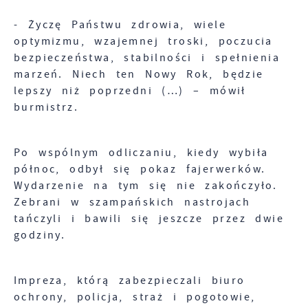
jaką odwiedzane są nasze serwisy www. Dane
Reklamowe
pozwalają nam na ocenę naszych serwisów
- Życzę Państwu zdrowia, wiele
Dzięki reklamowym plikom cookies
internetowych pod względem ich popularności
optymizmu, wzajemnej troski, poczucia
prezentujemy Ci najciekawsze informacje i
wśród użytkowników. Zgromadzone informacje
bezpieczeństwa, stabilności i spełnienia
aktualności na stronach naszych partnerów.
są przetwarzane w formie zanonimizowanej.
marzeń. Niech ten Nowy Rok, będzie
Wyrażenie zgody na analityczne pliki cookies
lepszy niż poprzedni (…) – mówił
gwarantuje dostępność wszystkich
Promocyjne pliki cookies służą do
Więcej
burmistrz.
funkcjonalności.
prezentowania Ci naszych komunikatów na
podstawie analizy Twoich upodobań oraz
Twoich zwyczajów dotyczących przeglądanej
Po wspólnym odliczaniu, kiedy wybiła
witryny internetowej. Treści promocyjne mogą
pojawić się na stronach podmiotów trzecich
północ, odbył się pokaz fajerwerków.
lub firm będących naszymi partnerami oraz
Wydarzenie na tym się nie zakończyło.
innych dostawców usług. Firmy te działają w
Zebrani w szampańskich nastrojach
charakterze pośredników prezentujących nasze
tańczyli i bawili się jeszcze przez dwie
treści w postaci wiadomości, ofert,
godziny.
komunikatów mediów społecznościowych.
Impreza, którą zabezpieczali biuro
ochrony, policja, straż i pogotowie,