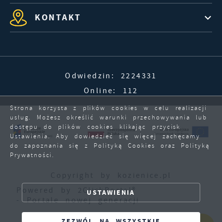
KONTAKT
Odwiedzin: 2224331
Online: 112
Strona korzysta z plików cookies w celu realizacji
usług. Możesz określić warunki przechowywania lub
dostępu do plików cookies klikając przycisk
Ustawienia. Aby dowiedzieć się więcej zachęcamy
do zapoznania się z Polityką Cookies oraz Polityką
Prywatności.
ZAPISZ WYBRANE
Copyright by kozienice.pl
Powered by
2ClickPortal®
USTAWIENIA
ZEZWÓL NA WSZYSTKIE
- Portale nowej generacji
ZEZWÓL NA WSZYSTKIE