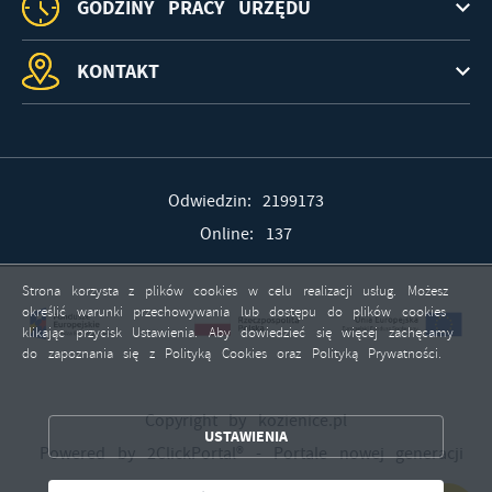
GODZINY PRACY URZĘDU
KONTAKT
Odwiedzin: 2199173
Online: 137
Strona korzysta z plików cookies w celu realizacji usług. Możesz
określić warunki przechowywania lub dostępu do plików cookies
klikając przycisk Ustawienia. Aby dowiedzieć się więcej zachęcamy
do zapoznania się z Polityką Cookies oraz Polityką Prywatności.
ZAPISZ WYBRANE
Copyright by kozienice.pl
USTAWIENIA
ZEZWÓL NA WSZYSTKIE
Powered by
2ClickPortal®
- Portale nowej generacji