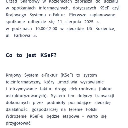
Urząd Skarbowy w Kozienicach zaprasza do udziału
korzystasz, może działać bez zakłóceń.
Tego typu pliki cookies umożliwiają stronie internetowej
w spotkaniach informacyjnych, dotyczących KSeF czyli
zapamiętanie wprowadzonych przez Ciebie ustawień oraz
Krajowego Systemu e-Faktur. Pierwsze zaplanowane
personalizację określonych funkcjonalności czy
spotkanie odbędzie się 11 sierpnia 2025 r.
prezentowanych treści.
w godzinach 10.00-12.00 w siedzibie US Kozienice,
Zapoznaj się z
POLITYKĄ PRYWATNOŚCI I PLIKÓW COOKIES
.
ul. Parkowa 5.
Dzięki tym plikom cookies możemy zapewnić Ci większy
Więcej
komfort korzystania z funkcjonalności naszej strony poprzez
dopasowanie jej do Twoich indywidualnych preferencji.
Co to jest KSeF?
Wyrażenie zgody na funkcjonalne i personalizacyjne pliki
Analityczne
cookies gwarantuje dostępność większej ilości funkcji na
Analityczne pliki cookies pomagają nam rozwijać się i
stronie.
dostosowywać do Twoich potrzeb.
Krajowy System e-Faktur (KSeF) to system
teleinformatyczny, który umożliwia wystawianie
Cookies analityczne pozwalają na uzyskanie informacji w
i otrzymywanie faktur drogą elektroniczną (faktur
Więcej
zakresie wykorzystywania witryny internetowej, miejsca oraz
ustrukturyzowanych). System ten dotyczy transakcji
częstotliwości, z jaką odwiedzane są nasze serwisy www.
dokonanych przez podmioty posiadające siedzibę
Dane pozwalają nam na ocenę naszych serwisów
Reklamowe
działalności gospodarczej na terenie Polski.
internetowych pod względem ich popularności wśród
Wdrożenie KSeF-u będzie etapowe - warto się
Dzięki reklamowym plikom cookies prezentujemy Ci
użytkowników. Zgromadzone informacje są przetwarzane w
najciekawsze informacje i aktualności na stronach naszych
przygotować.
formie zanonimizowanej. Wyrażenie zgody na analityczne