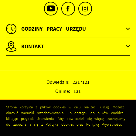
GODZINY PRACY URZĘDU
KONTAKT
Odwiedzin: 2217121
Online: 131
Strona korzysta z plików cookies w celu realizacji usług. Możesz
określić warunki przechowywania lub dostępu do plików cookies
klikając przycisk Ustawienia. Aby dowiedzieć się więcej zachęcamy
do zapoznania się z Polityką Cookies oraz Polityką Prywatności.
ZAPISZ WYBRANE