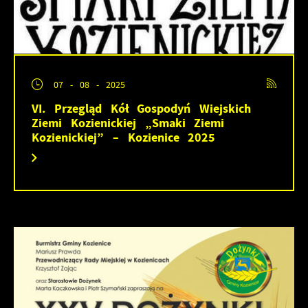
07 - 08 - 2025
VI. Przegląd Kół Gospodyń Wiejskich
Ziemi Kozienickiej „Smaki Ziemi
Kozienickiej” – Kozienice 2025