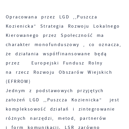
funkcjonalności naszej strony poprzez
Analityczne
dopasowanie jej do Twoich indywidualnych
Opracowana przez LGD ,,Puszcza
preferencji. Wyrażenie zgody na funkcjonalne
Analityczne pliki cookies pomagają nam
Kozienicka” Strategia Rozwoju Lokalnego
i personalizacyjne pliki cookies gwarantuje
rozwijać się i dostosowywać do Twoich
dostępność większej ilości funkcji na stronie.
Kierowanego przez Społeczność ma
potrzeb.
charakter monofunduszowy , co oznacza,
Cookies analityczne pozwalają na uzyskanie
że działania współfinansowane będą
Więcej
informacji w zakresie wykorzystywania witryny
przez Europejski Fundusz Rolny
internetowej, miejsca oraz częstotliwości, z
na rzecz Rozwoju Obszarów Wiejskich
Reklamowe
jaką odwiedzane są nasze serwisy www. Dane
(EFRROW)
pozwalają nam na ocenę naszych serwisów
Dzięki reklamowym plikom cookies
Jednym z podstawowych przyjętych
internetowych pod względem ich popularności
prezentujemy Ci najciekawsze informacje i
wśród użytkowników. Zgromadzone informacje
założeń LGD ,,Puszcza Kozienicka” jest
aktualności na stronach naszych partnerów.
są przetwarzane w formie zanonimizowanej.
kompleksowość działań i zintegrowanie
Wyrażenie zgody na analityczne pliki cookies
Promocyjne pliki cookies służą do
różnych narzędzi, metod, partnerów
Więcej
gwarantuje dostępność wszystkich
prezentowania Ci naszych komunikatów na
i form komunikacji. LSR zarówno