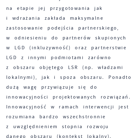
funkcjonalności.
podstawie analizy Twoich upodobań oraz
na etapie jej przygotowania jak
Twoich zwyczajów dotyczących przeglądanej
i wdrażania zakłada maksymalne
witryny internetowej. Treści promocyjne mogą
zastosowanie podejścia partnerskiego,
pojawić się na stronach podmiotów trzecich
w odniesieniu do partnerów skupionych
lub firm będących naszymi partnerami oraz
innych dostawców usług. Firmy te działają w
w LGD (inkluzywność) oraz partnerstwie
charakterze pośredników prezentujących nasze
LGD z innymi podmiotami zarówno
treści w postaci wiadomości, ofert,
z obszaru objętego LSR (np. władzami
komunikatów mediów społecznościowych.
lokalnymi), jak i spoza obszaru. Ponadto
dużą wagę przywiązuje się do
innowacyjności projektowanych rozwiązań.
Innowacyjność w ramach interwencji jest
rozumiana bardzo wszechstronnie
z uwzględnieniem stopnia rozwoju
danego obszaru (kontekst lokalny).