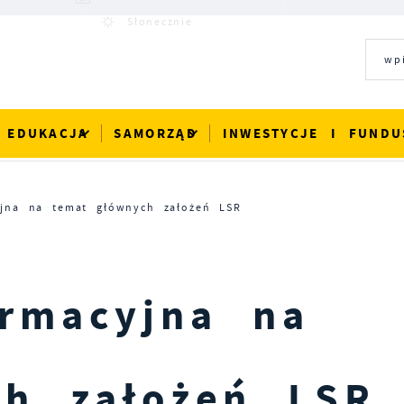
19°C
Słonecznie
EDUKACJA
SAMORZĄD
INWESTYCJE I FUNDU
yjna na temat głównych założeń LSR
rmacyjna na
ch założeń LSR