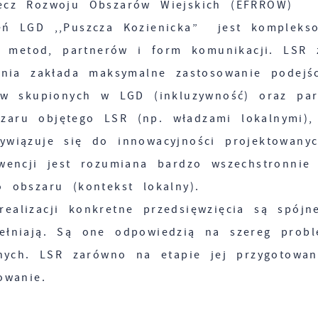
cz Rozwoju Obszarów Wiejskich (EFRROW)
eń LGD ,,Puszcza Kozienicka” jest kompleks
i, metod, partnerów i form komunikacji. LSR
ania zakłada maksymalne zastosowanie podejśc
ów skupionych w LGD (inkluzywność) oraz par
aru objętego LSR (np. władzami lokalnymi),
wiązuje się do innowacyjności projektowany
wencji jest rozumiana bardzo wszechstronnie
 obszaru (kontekst lokalny).
alizacji konkretne przedsięwzięcia są spójne
ełniają. Są one odpowiedzią na szereg prob
znych. LSR zarówno na etapie jej przygotowan
owanie.