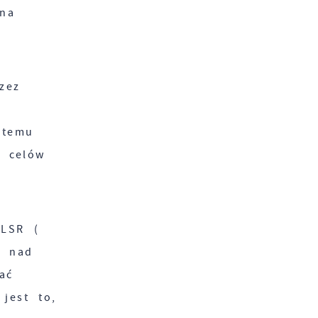
 na
zez
 temu
a celów
 LSR (
w nad
ać
jest to,