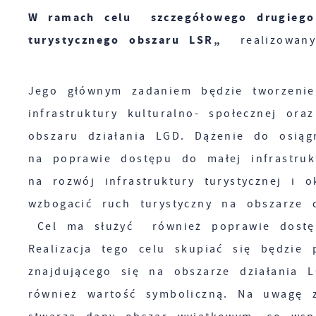
N
W ramach celu szczegółowego drugiego
N
turystycznego obszaru LSR„
realizowany
s
o
P
Jego głównym zadaniem będzie tworzenie
W
d
infrastruktury kulturalno- społecznej or
p
obszaru działania LGD. Dążenie do osiąg
p
F
z
na poprawie dostępu do małej infrastrukt
T
z
na rozwój infrastruktury turystycznej i o
p
wzbogacić ruch turystyczny na obszarze d
t
Z
Cel ma służyć również poprawie dostępu
D
Realizacja tego celu skupiać się będzie 
W
k
znajdującego się na obszarze działania L
j
f
również wartość symboliczną. Na uwagę z
A
d