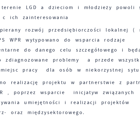
terenie LGD a dzieciom i młodzieży powoli 
 c ich zainteresowania
ierany rozwój przedsiębiorczości lokalnej ( 
i PS WPR wytypowano do wsparcia rodzaje
mentarne do danego celu szczegółowego i będ
io zdiagnozowane problemy a przede wszystk
miejsc pracy dla osób w niekorzystnej sytu
Ustawienia
no realizację projektu w partnerstwie z part
R , poprzez wsparcie inicjatyw związanych
zanujemy Twoją prywatność. Możesz zmienić ustawienia cookie
wania umiejętności i realizacji projektów
ub zaakceptować je wszystkie. W dowolnym momencie możesz
rz- oraz międzysektorowego.
okonać zmiany swoich ustawień.