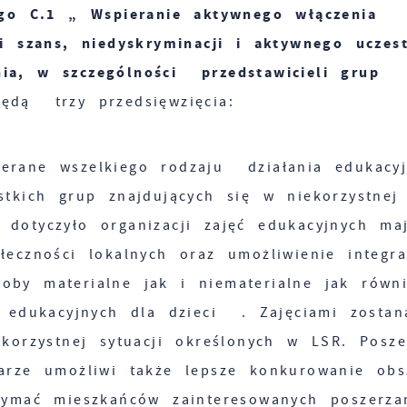
o C.1 „ Wspieranie aktywnego włączenia
 szans, niedyskryminacji i aktywnego uczest
nia, w szczególności przedstawicieli grup
dą trzy przedsięwzięcia:
erane wszelkiego rodzaju działania edukacy
tkich grup znajdujących się w niekorzystnej 
otyczyło organizacji zajęć edukacyjnych ma
eczności lokalnych oraz umożliwienie integra
oby materialne jak i niematerialne jak równ
 edukacyjnych dla dzieci . Zajęciami zostan
ekorzystnej sytuacji określonych w LSR. Posze
zarze umożliwi także lepsze konkurowanie obs
rzymać mieszkańców zainteresowanych poszerza