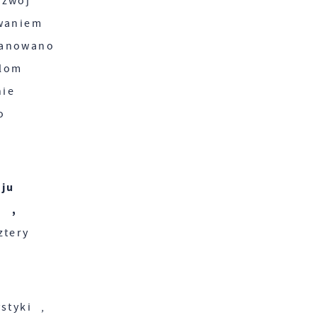
zwój
waniem
lanowano
lom
nie
o
e
ie
ju
j.
i ,
tery
styki ,