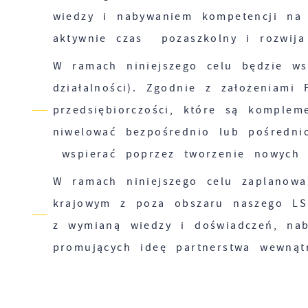
wiedzy i nabywaniem kompetencji na 
aktywnie czas pozaszkolny i rozwija
W ramach niniejszego celu będzie wsp
działalności). Zgodnie z założeniam
przedsiębiorczości, które są komple
niwelować bezpośrednio lub pośredn
wspierać poprzez tworzenie nowych 
W ramach niniejszego celu zaplanowa
krajowym z poza obszaru naszego LS
S
z wymianą wiedzy i doświadczeń, naby
l
promujących ideę partnerstwa wewnąt
d