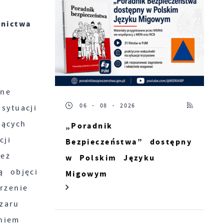
nictwa
jne
06 - 08 - 2026
sytuacji
jących
„Poradnik
cji
Bezpieczeństwa” dostępny
ież
w Polskim Języku
ą objęci
Migowym
rzenie
zaru
niem