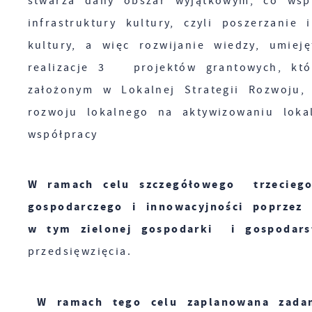
stwarza dany obszar wyjątkowym, co ws
A
d
infrastruktury kultury, czyli poszerzani
kultury, a więc rozwijanie wiedzy, umie
C
W
z
realizacje 3 projektów grantowych, któ
c
założonym w Lokalnej Strategii Rozwoju,
p
R
rozwoju lokalnego na aktywizowaniu loka
w
D
i
współpracy
i
z
w
P
W
W ramach celu szczegółowego trzecieg
k
T
gospodarczego i innowacyjności poprzez
T
w tym zielonej gospodarki i gospodars
t
d
przedsięwzięcia.
p
k
W ramach tego celu zaplanowana zadan