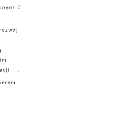
spędzić
rozwój
ą
im
acji .
nerem
s