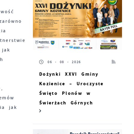
owość
 zarówno
ia
tnerstwie
 jak
ch
06 - 08 - 2026
Dożynki XXVI Gminy
Kozienice – Uroczyste
,
Święto Plonów w
lemów
Świerżach Górnych
ia jak