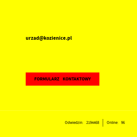
urzad@kozienice.pl
FORMULARZ KONTAKTOWY
Odwiedzin: 2194468
Online: 96