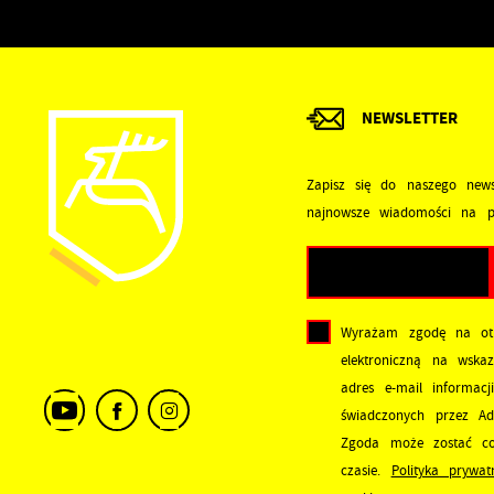
p
g
A
A
NEWSLETTER
p
C
W
Zapisz się do naszego news
w
najnowsze wiadomości na p
s
w
R
p
D
c
a
Wyrażam zgodę na ot
elektroniczną na wska
P
W
p
adres e-mail informacj
p
świadczonych przez Adm
p
Zgoda może zostać co
u
czasie.
Polityka prywat
p