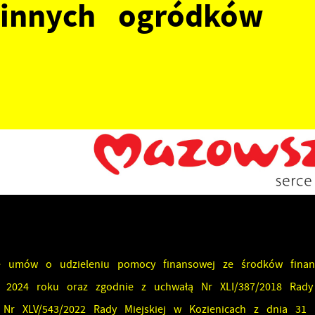
zinnych ogródków
ie umów o udzieleniu pomocy finansowej ze środków fina
2024 roku oraz zgodnie z uchwałą Nr XLI/387/2018 Rady 
 Nr XLV/543/2022 Rady Miejskiej w Kozienicach z dnia 31