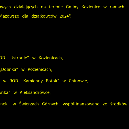
kowych działających na terenie Gminy Kozienice w ramach
„Mazowsze dla działkowców 2024".
D „Ustronie" w Kozienicach,
Dolinka" w Kozienicach,
m" w ROD „Kamienny Potok" w Chinowie,
ynka" w Aleksandrówce,
anek" w Świerżach Górnych, współfinansowano ze środków
stawienia