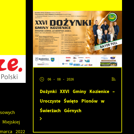
06 - 08 - 2026
Dożynki XXVI Gminy Kozienice –
Uroczyste Święto Plonów w
Świerżach Górnych
nsowych
Miejskiej
 marca 2022