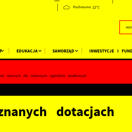
22°C
Pochmurno
T
EDUKACJA
SAMORZĄD
INWESTYCJE I FUN
jach celowych dla rodzinnych ogródków działkowych
znanych dotacjach