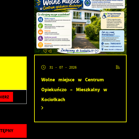
ć
ej
31 - 07 - 2026
Wolne miejsce w Centrum
Opiekuńczo – Mieszkalny w
BIERZ
Kociołkach
TĘPNY