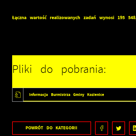
S
j
Łączna wartość realizowanych zadań wynosi 195 548,
N
N
i
Pliki do pobrania:
P
W
d
f
z
F
Informacja Burmistrza Gminy Kozienice
T
w
f
Z
POWRÓT
DO KATEGORII
D
W
f