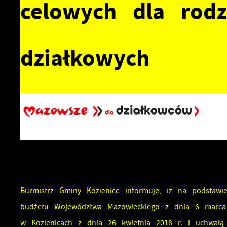
celowych dla rod
działkowych
Burmistrz Gminy Kozienice informuje, iż na podstaw
budżetu Województwa Mazowieckiego z dnia 6 marca 
w Kozienicach z dnia 26 kwietnia 2018 r. i uchwałą