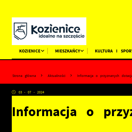
Przejdź do menu.
Przejdź do wyszukiwarki.
Przejdź do treści.
Przejdź do ustawień wielkości czcionki.
Wyłącz wersję kontrastową strony.
KOZIENICE
MIESZKAŃCY
KULTURA I SPOR
Strona główna
Aktualności
Informacja o przyznanych dotac
03 - 07 - 2024
Informacja o przy