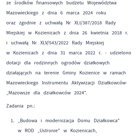
ze środków finansowych budżetu Województwa
internetowych pod względem ich popularności wśród
Dzięki reklamowym plikom cookies prezentujemy Ci
Mazowieckiego z dnia 6 marca 2024 roku
użytkowników. Zgromadzone informacje są przetwarzane w
najciekawsze informacje i aktualności na stronach naszych
oraz zgodnie z uchwałą Nr XLI/387/2018 Rady
formie zanonimizowanej. Wyrażenie zgody na analityczne
partnerów.
Miejskiej w Kozienicach z dnia 26 kwietnia 2018 r.
pliki cookies gwarantuje dostępność wszystkich
Promocyjne pliki cookies służą do prezentowania Ci
Więcej
funkcjonalności.
i uchwałą Nr XLV/543/2022 Rady Miejskiej
naszych komunikatów na podstawie analizy Twoich
w Kozienicach z dnia 31 marca 2022 r. - udzielono
upodobań oraz Twoich zwyczajów dotyczących przeglądanej
witryny internetowej. Treści promocyjne mogą pojawić się
dotacji dla rodzinnych ogrodów działkowych
na stronach podmiotów trzecich lub firm będących naszymi
działających na terenie Gminy Kozienice w ramach
partnerami oraz innych dostawców usług. Firmy te działają
Mazowieckiego Instrumentu Aktywizacji Działkowców-
w charakterze pośredników prezentujących nasze treści w
„Mazowsze dla działkowców 2024".
postaci wiadomości, ofert, komunikatów mediów
społecznościowych.
Zadania pn.:
„Budowa i modernizacja Domu Działkowca"
w ROD „Ustronie" w Kozienicach,