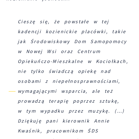
lub firm będących naszymi partnerami oraz inny
dostawców usług. Firmy te działają w charakterz
pośredników prezentujących nasze treści w posta
Cieszę się, że powstałe w tej
wiadomości, ofert, komunikatów mediów
kadencji kozienickie placówki, takie
społecznościowych.
jak Środowiskowy Dom Samopomocy
w Nowej Wsi oraz Centrum
Opiekuńczo-Mieszkalne w Kociołkach,
nie tylko świadczą opiekę nad
osobami z niepełnosprawnościami,
wymagającymi wsparcia, ale też
prowadzą terapię poprzez sztukę,
w tym wypadku przez muzykę. (…)
Dziękuję pani kierownik Annie
Kwaśnik, pracownikom ŚDS