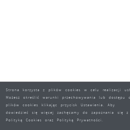
Strona korzysta z plików cookies w celu realizacji us
Możesz określić warunki przechowywania lub dostępu 
plików cookies klikając przycisk Ustawienia. Aby
dowiedzieć się więcej zachęcamy do zapoznania się z
Polityką Cookies oraz Polityką Prywatności.
ZAPISZ WYBRANE