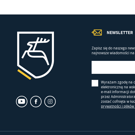
NEWSLETTER
Zapisz się do naszego news
najnowsze wiadomości na 
Wyrażam zgodę na 
elektroniczną na ws
e-mail informacji d
przez Administrator
zostać cofnięta w k
prywatności i plików