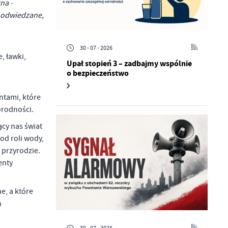
na -
o odwiedzane,
30 - 07 - 2026
, ławki,
Upał stopień 3 – zadbajmy wspólnie
o bezpieczeństwo
ntami, które
orodności.
cy nas świat
od roli wody,
 przyrodzie.
enty
e, a które
h