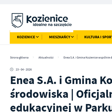
Przejdź do menu.
Przejdź do wyszukiwarki.
Przejdź do treści.
Przejdź do ustawień wielkości czcionki.
Włącz wersję kontrastową strony.
KOZIENICE
MIESZKAŃCY
KULTURA I SPOR
Strona główna
Aktualności
Enea S.A. i Gmina Kozienice wspólnie d
23 - 04 - 2026
Enea S.A. i Gmina Ko
środowiska | Oficjal
edukacyjnej w Park