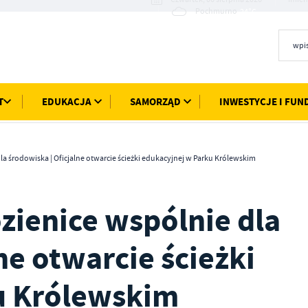
24°C
Pochmurno
T
EDUKACJA
SAMORZĄD
INWESTYCJE I FUN
la środowiska | Oficjalne otwarcie ścieżki edukacyjnej w Parku Królewskim
zienice wspólnie dla
ne otwarcie ścieżki
u Królewskim