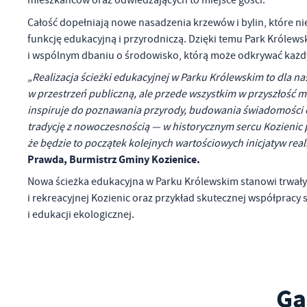
mieszkańców oraz odwiedzających to miejsce gości.
Sz
ws
Całość dopełniają nowe nasadzenia krzewów i bylin, które nie
funkcję edukacyjną i przyrodniczą. Dzięki temu Park Królew
i wspólnym dbaniu o środowisko, którą może odkrywać każdy
N
„Realizacja ścieżki edukacyjnej w Parku Królewskim to dla na
Ni
um
w przestrzeń publiczną, ale przede wszystkim w przyszłość mi
Pl
inspiruje do poznawania przyrody, budowania świadomości eko
Wi
Tw
tradycję z nowoczesnością — w historycznym sercu Kozienic 
co
że będzie to początek kolejnych wartościowych inicjatyw rea
Za
F
Prawda, Burmistrz Gminy Kozienice.
Te
Nowa ścieżka edukacyjna w Parku Królewskim stanowi trwały
Ci
i rekreacyjnej Kozienic oraz przykład skutecznej współpra
Dz
Wi
na
i edukacji ekologicznej.
zg
fu
A
An
Co
Wi
Ga
in
po