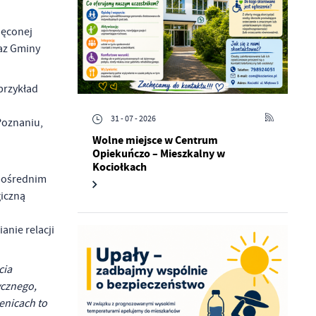
ięconej
raz Gminy
przykład
31 - 07 - 2026
Poznaniu,
Wolne miejsce w Centrum
Opiekuńczo – Mieszkalny w
Kociołkach
zpośrednim
giczną
anie relacji
cia
ycznego,
enicach to