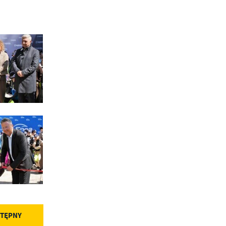
.
a
w
TĘPNY