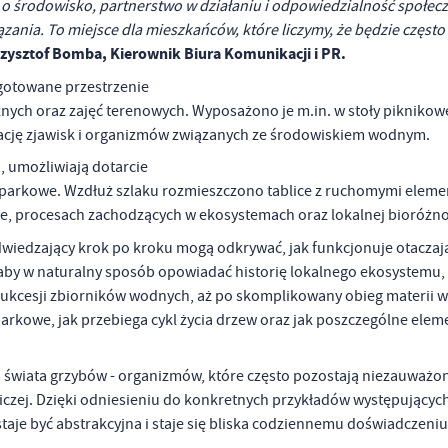
ka o środowisko, partnerstwo w działaniu i odpowiedzialność społecz
ązania. To miejsce dla mieszkańców, które liczymy, że będzie częst
zysztof Bomba, Kierownik Biura Komunikacji i PR.
ygotowane przestrzenie
ch oraz zajęć terenowych. Wyposażono je m.in. w stoły piknikowe
rwację zjawisk i organizmów związanych ze środowiskiem wodnym.
, umożliwiają dotarcie
 parkowe. Wzdłuż szlaku rozmieszczono tablice z ruchomymi eleme
ie, procesach zachodzących w ekosystemach oraz lokalnej bioróżn
wiedzający krok po kroku mogą odkrywać, jak funkcjonuje otaczają
aby w naturalny sposób opowiadać historię lokalnego ekosystemu, 
 i sukcesji zbiorników wodnych, aż po skomplikowany obieg materii w
parkowe, jak przebiega cykl życia drzew oraz jak poszczególne elem
y i świata grzybów - organizmów, które często pozostają niezauważon
stawienia
zej. Dzięki odniesieniu do konkretnych przykładów występującyc
aje być abstrakcyjna i staje się bliska codziennemu doświadczeniu