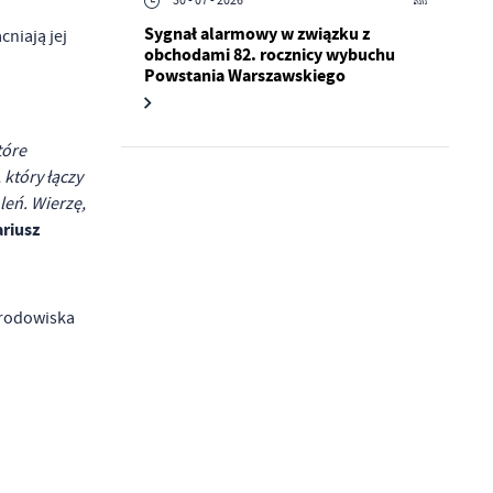
30 - 07 - 2026
Sygnał alarmowy w związku z
niają jej
obchodami 82. rocznicy wybuchu
Powstania Warszawskiego
tóre
a
który łączy
kom
leń. Wierzę,
riusz
z
środowiska
ci