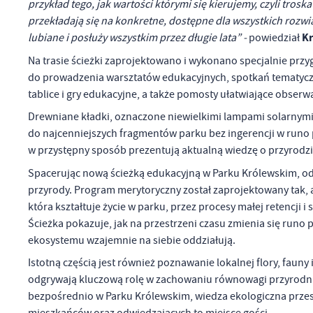
przykład tego, jak wartości którymi się kierujemy, czyli tros
przekładają się na konkretne, dostępne dla wszystkich rozwi
Kr
lubiane i posłuży wszystkim przez długie lata” -
powiedział
Na trasie ścieżki zaprojektowano i wykonano specjalnie prz
do prowadzenia warsztatów edukacyjnych, spotkań tematyczny
tablice i gry edukacyjne, a także pomosty ułatwiające obse
Drewniane kładki, oznaczone niewielkimi lampami solarnymi
do najcenniejszych fragmentów parku bez ingerencji w runo
w przystępny sposób prezentują aktualną wiedzę o przyrodz
Spacerując nową ścieżką edukacyjną w Parku Królewskim, od
przyrody. Program merytoryczny został zaprojektowany tak, 
która kształtuje życie w parku, przez procesy małej retencji
Ścieżka pokazuje, jak na przestrzeni czasu zmienia się runo 
ekosystemu wzajemnie na siebie oddziałują.
Istotną częścią jest również poznawanie lokalnej flory, faun
U
odgrywają kluczową rolę w zachowaniu równowagi przyrodnic
bezpośrednio w Parku Królewskim, wiedza ekologiczna przest