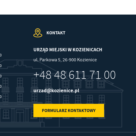
KONTAKT
URZĄD MIEJSKI W KOZIENICACH
00
ul. Parkowa 5, 26-900 Kozienice
30
+48 48 611 71 00
30
30
urzad@kozienice.pl
30
FORMULARZ KONTAKTOWY