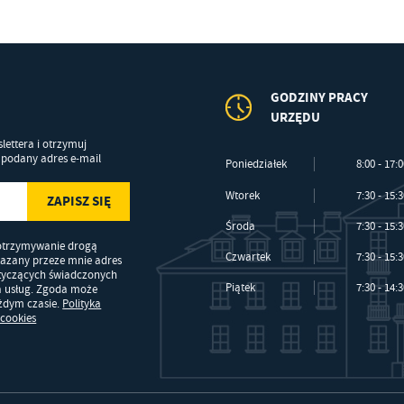
GODZINY PRACY
URZĘDU
lettera i otrzymuj
podany adres e-mail
Poniedziałek
8:00 - 17:
Wtorek
7:30 - 15:
Środa
7:30 - 15:
otrzymywanie drogą
Czwartek
7:30 - 15:
kazany przeze mnie adres
otyczących świadczonych
Piątek
7:30 - 14:
a usług. Zgoda może
ażdym czasie.
Polityka
 cookies