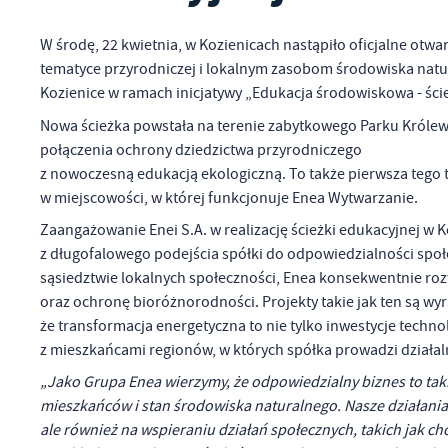
W środę, 22 kwietnia, w Kozienicach nastąpiło oficjalne otw
tematyce przyrodniczej i lokalnym zasobom środowiska natura
Kozienice w ramach inicjatywy „Edukacja środowiskowa - ści
Nowa ścieżka powstała na terenie zabytkowego Parku Królew
połączenia ochrony dziedzictwa przyrodniczego
z nowoczesną edukacją ekologiczną. To także pierwsza tego t
w miejscowości, w której funkcjonuje Enea Wytwarzanie.
Zaangażowanie Enei S.A. w realizację ścieżki edukacyjnej w 
z długofalowego podejścia spółki do odpowiedzialności społ
sąsiedztwie lokalnych społeczności, Enea konsekwentnie roz
oraz ochronę bioróżnorodności. Projekty takie jak ten są w
że transformacja energetyczna to nie tylko inwestycje techn
z mieszkańcami regionów, w których spółka prowadzi działal
„Jako Grupa Enea wierzymy, że odpowiedzialny biznes to taki
mieszkańców i stan środowiska naturalnego. Nasze działania
ale również na wspieraniu działań społecznych, takich jak ch