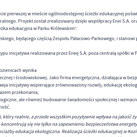
arcie pierwszej w mieście ogólnodostępnej ścieżki edukacyjnej pośw
lnego. Projekt został zrealizowany dzięki współpracy Enei S.A. o
eżka edukacyjna w Parku Królewskim”.
skiego, będącego częścią Zespołu Pałacowo-Parkowego, i stanowi 
ypu inicjatywa realizowana przez Eneę S.A. poza centralą spółki w 
Kozienicach wynika
ecznej i środowiskowej. Jako firma energetyczna, działająca w be
wija inicjatywy wspierające zrównoważony rozwój, edukację ekolo
yrazem przekonania,
ologiczne, ale również budowanie świadomości społecznej i wzmacni
ność.
, który realnie, a przede wszystkim pozytywnie wpływa na jakość ży
 koncentrują się nie tylko na zapewnieniu bezpieczeństwa energet
ociażby edukacja ekologiczna. Realizacja ścieżki edukacyjnej w Kozi