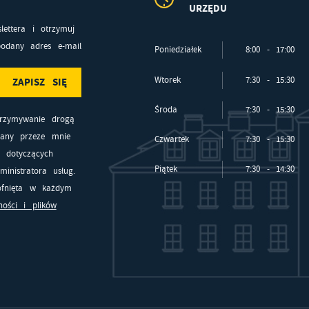
URZĘDU
lettera i otrzymuj
odany adres e-mail
Poniedziałek
8:00 - 17:00
Wtorek
7:30 - 15:30
Środa
7:30 - 15:30
rzymywanie drogą
zany przeze mnie
Czwartek
7:30 - 15:30
i dotyczących
Piątek
7:30 - 14:30
inistratora usług.
fnięta w każdym
ności i plików