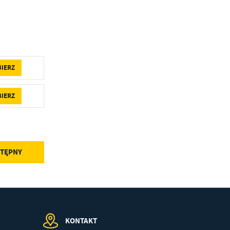
ch
w
BIERZ
BIERZ
TĘPNY
KONTAKT