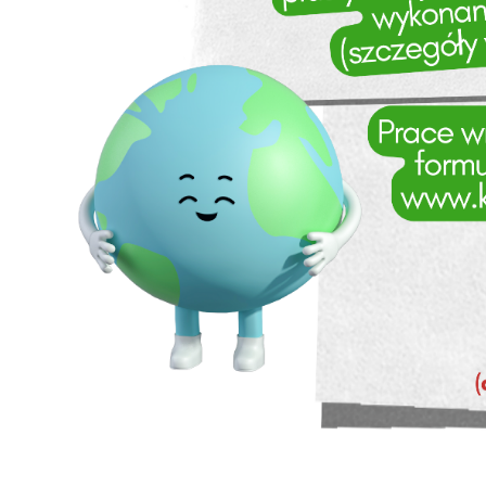
U
S
j
N
Ni
i 
Pl