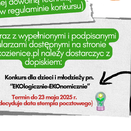
stawienia
zanujemy Twoją prywatność. Możesz zmienić ustawienia cookies lub zaakceptowa
e wszystkie. W dowolnym momencie możesz dokonać zmiany swoich ustawień.
iezbędne
ezbędne pliki cookies służą do prawidłowego funkcjonowania strony internetow
umożliwiają Ci komfortowe korzystanie z oferowanych przez nas usług.
iki cookies odpowiadają na podejmowane przez Ciebie działania w celu m.in.