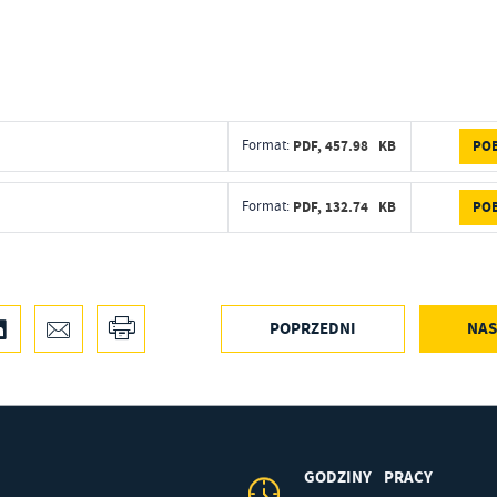
tualności na stronach naszych partnerów.
romocyjne pliki cookies służą do prezentowania Ci naszych komunikatów na
ęcej
odstawie analizy Twoich upodobań oraz Twoich zwyczajów dotyczących
zeglądanej witryny internetowej. Treści promocyjne mogą pojawić się na strona
odmiotów trzecich lub firm będących naszymi partnerami oraz innych dostawcó
ług. Firmy te działają w charakterze pośredników prezentujących nasze treści w
PO
Format:
PDF,
457.98 KB
staci wiadomości, ofert, komunikatów mediów społecznościowych.
PO
Format:
PDF,
132.74 KB
POPRZEDNI
NAS
GODZINY PRACY