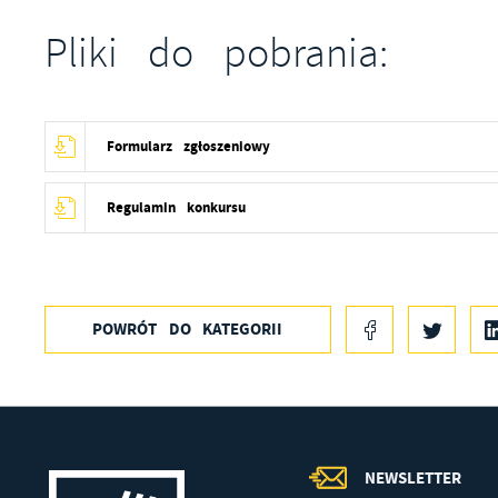
ak
Pliki do pobrania:
P
Wi
p
pr
p
us
Formularz zgłoszeniowy
po
Regulamin konkursu
POWRÓT
DO KATEGORII
NEWSLETTER