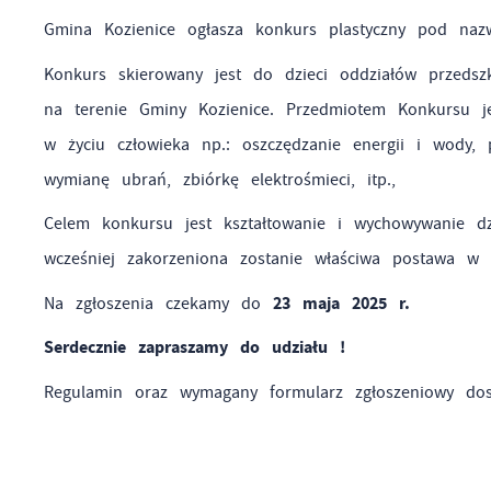
Wi
do
Gmina Kozienice ogłasza konkurs plastyczny pod 
fo
za
Konkurs skierowany jest do dzieci oddziałów przedsz
F
na terenie Gminy Kozienice. Przedmiotem Konkursu jes
Te
Z
wp
w życiu człowieka np.: oszczędzanie energii i wody, 
fu
wymianę ubrań, zbiórkę elektrośmieci, itp.,
D
Wi
fu
Celem konkursu jest kształtowanie i wychowywanie 
pr
wcześniej zakorzeniona zostanie właściwa postawa w 
gw
A
23 maja 2025 r.
Na zgłoszenia czekamy do
An
po
Serdecznie zapraszamy do udziału !
Co
Wi
wi
Regulamin oraz wymagany formularz zgłoszeniowy dos
s
w
R
pr
Dz
co