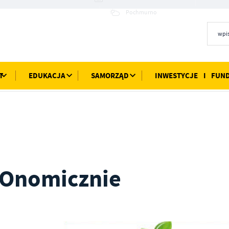
26°C
Pochmurno
T
EDUKACJA
SAMORZĄD
INWESTYCJE I FUN
Onomicznie