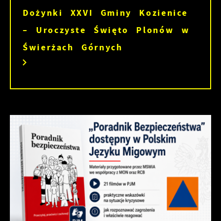
Dożynki XXVI Gminy Kozienice
– Uroczyste Święto Plonów w
Świerżach Górnych