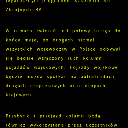
tegorocznym programem szkolenia Sił
Twoich zwyczajów dotyczących przeglądanej
witryny internetowej. Treści promocyjne mogą
Zbrojnych RP.
pojawić się na stronach podmiotów trzecich
lub firm będących naszymi partnerami oraz
W ramach ćwiczeń, od połowy lutego do
innych dostawców usług. Firmy te działają w
końca maja, po drogach niemal
charakterze pośredników prezentujących nasze
treści w postaci wiadomości, ofert,
wszystkich województw w Polsce odbywał
komunikatów mediów społecznościowych.
się będzie wzmożony ruch kolumn
pojazdów wojskowych. Pojazdy wojskowe
będzie można spotkać na autostradach,
drogach ekspresowych oraz drogach
krajowych.
Przybycie i przejazd kolumn będą
również wykorzystane przez uczestników