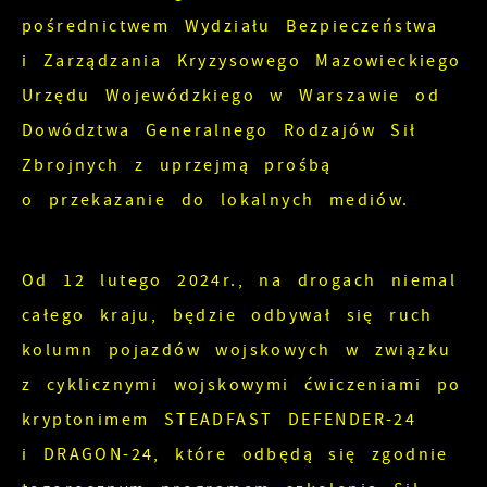
pośrednictwem Wydziału Bezpieczeństwa
preferencji. Wyrażenie zgody na funkcjonalne
Analityczne pliki cookies pomagają nam
i personalizacyjne pliki cookies gwarantuje
i Zarządzania Kryzysowego Mazowieckiego
rozwijać się i dostosowywać do Twoich
dostępność większej ilości funkcji na stronie.
Urzędu Wojewódzkiego w Warszawie od
potrzeb.
Dowództwa Generalnego Rodzajów Sił
Cookies analityczne pozwalają na uzyskanie
Zbrojnych z uprzejmą prośbą
Więcej
informacji w zakresie wykorzystywania witryny
o przekazanie do lokalnych mediów.
internetowej, miejsca oraz częstotliwości, z
Reklamowe
jaką odwiedzane są nasze serwisy www. Dane
pozwalają nam na ocenę naszych serwisów
Od 12 lutego 2024r., na drogach niemal
Dzięki reklamowym plikom cookies
internetowych pod względem ich popularności
prezentujemy Ci najciekawsze informacje i
całego kraju, będzie odbywał się ruch
wśród użytkowników. Zgromadzone informacje
aktualności na stronach naszych partnerów.
kolumn pojazdów wojskowych w związku
są przetwarzane w formie zanonimizowanej.
z cyklicznymi wojskowymi ćwiczeniami po
Wyrażenie zgody na analityczne pliki cookies
Promocyjne pliki cookies służą do
Więcej
kryptonimem STEADFAST DEFENDER-24
gwarantuje dostępność wszystkich
prezentowania Ci naszych komunikatów na
funkcjonalności.
i DRAGON-24, które odbędą się zgodnie
podstawie analizy Twoich upodobań oraz