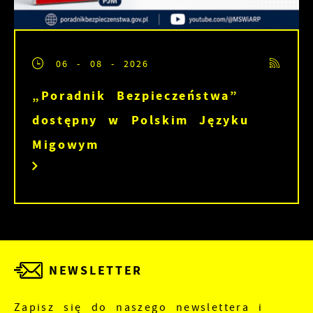
06 - 08 - 2026
„Poradnik Bezpieczeństwa”
dostępny w Polskim Języku
Migowym
NEWSLETTER
Zapisz się do naszego newslettera i