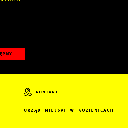
ĘPNY
ze
KONTAKT
z
URZĄD MIEJSKI W KOZIENICACH
,