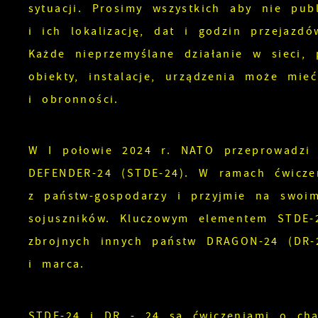
sytuacji. Prosimy wszystkich aby nie pub
N
i ich lokalizację, dat i godzin przejaz
N
Każde nieprzemyślane działanie w sieci,
s
obiekty, instalacje, urządzenia może mi
o
i obronności.
P
W
d
p
W I połowie 2024 r. NATO przeprowadzi
D
F
DEFENDER-24 (STDE-24). W ramach ćwicze
b
T
z państw-gospodarzy i przyjmie na swoim
z
p
sojuszników. Kluczowym elementem STDE-2
t
Z
zbrojnych innych państw DRAGON-24 (DR-2
i marca.
D
W
k
d
W
STDE-24 i DR - 24 są ćwiczeniami o cha