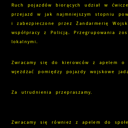
Ruch pojazdów biorących udział w ćwicz
przejazd w jak najmniejszym stopniu po
i zabezpieczone przez Żandarmerię Wojsk
współpracy z Policją. Przegrupowania zo
lokalnymi.
Zwracamy się do kierowców z apelem o z
wjeżdżać pomiędzy pojazdy wojskowe jad
Za utrudnienia przepraszamy.
S
l
d
Zwracamy się również z apelem do społe