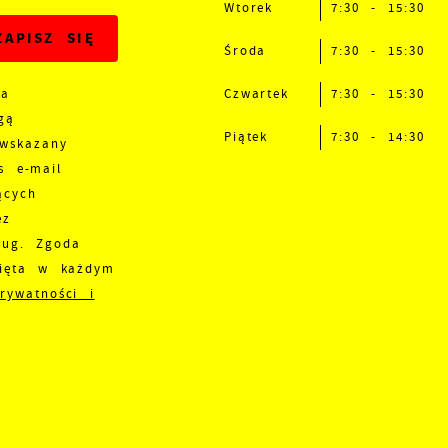
Wtorek
7:30 - 15:30
Środa
7:30 - 15:30
Czwartek
7:30 - 15:30
na
gą
Piątek
7:30 - 14:30
 wskazany
s e-mail
ących
ez
ług. Zgoda
nięta w każdym
prywatności i