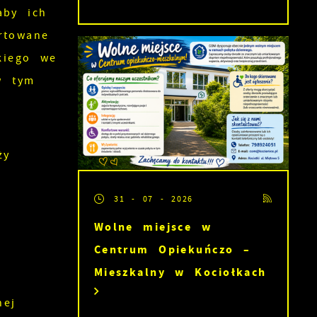
aby ich
rtowane
kiego we
w tym
ży
31 - 07 - 2026
Wolne miejsce w
es
Centrum Opiekuńczo –
Mieszkalny w Kociołkach
nej