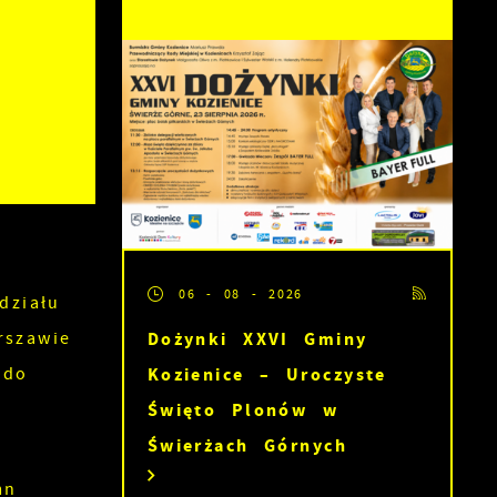
06 - 08 - 2026
działu
rszawie
Dożynki XXVI Gminy
 do
Kozienice – Uroczyste
Święto Plonów w
Świerżach Górnych
mn