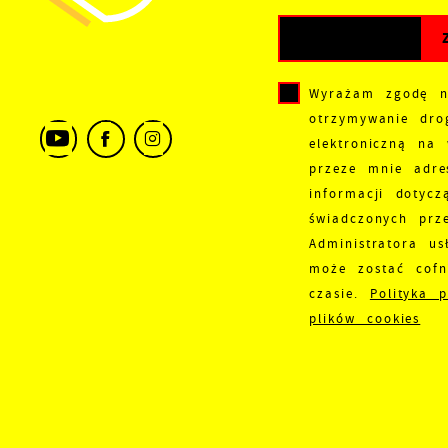
Wyrażam zgodę 
otrzymywanie dro
elektroniczną na
przeze mnie adre
informacji dotycz
świadczonych prz
Administratora us
może zostać cof
czasie.
Polityka 
plików cookies