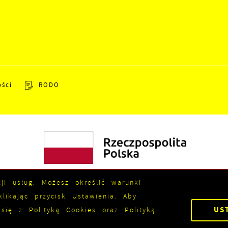
ości
RODO
ji usług. Możesz określić warunki
ikając przycisk Ustawienia. Aby
US
się z Polityką Cookies oraz Polityką