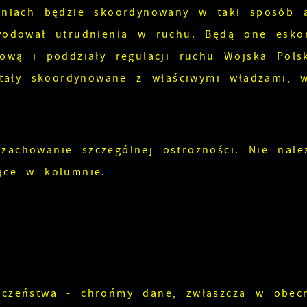
eniach będzie skoordynowany w taki sposób 
wodował utrudnienia w ruchu. Będą one esko
ową i poddziały regulacji ruchu Wojska Pols
stały skoordynowane z właściwymi władzami, 
achowanie szczególnej ostrożności. Nie nale
ące w kolumnie.
Ustawienia
zanujemy Twoją prywatność. Możesz zmienić ustawienia cooki
ub zaakceptować je wszystkie. W dowolnym momencie możesz
okonać zmiany swoich ustawień.
czeństwa - chrońmy dane, zwłaszcza w obec