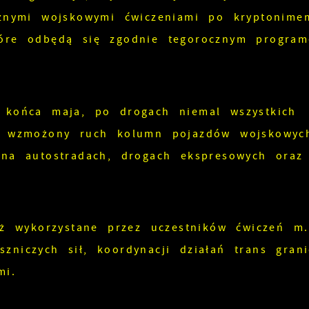
znymi wojskowymi ćwiczeniami po kryptonime
óre odbędą się zgodnie tegorocznym progra
końca maja, po drogach niemal wszystkich
e wzmożony ruch kolumn pojazdów wojskowyc
na autostradach, drogach ekspresowych oraz
ż wykorzystane przez uczestników ćwiczeń m.
szniczych sił, koordynacji działań trans gran
mi.