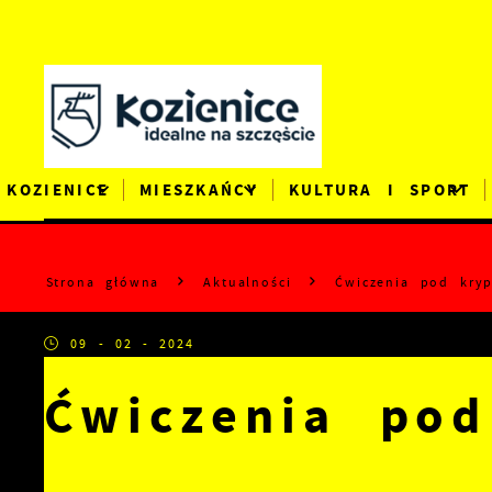
Przejdź do menu.
Przejdź do wyszukiwarki.
Przejdź do treści.
Przejdź do ustawień wielkości czcionki.
Wyłącz wersję kontrastową strony.
KOZIENICE
MIESZKAŃCY
KULTURA I SPORT
Strona główna
Aktualności
Ćwiczenia pod kry
09 - 02 - 2024
Ćwiczenia po