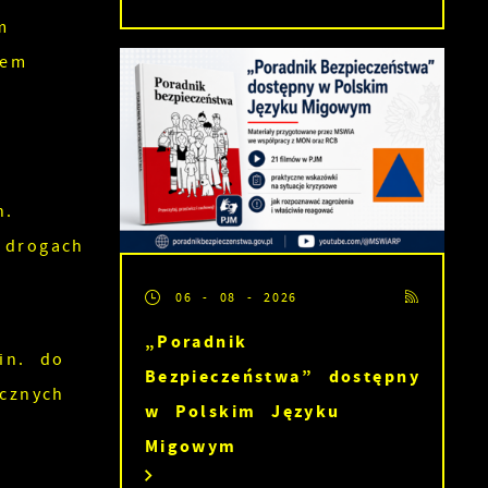
m
mem
h.
 drogach
06 - 08 - 2026
„Poradnik
in. do
Bezpieczeństwa” dostępny
icznych
w Polskim Języku
Migowym